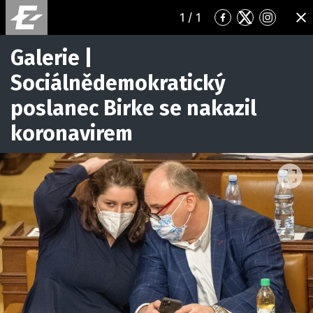
1
/ 1
Přejít
Přejít
Přejít
ZA
na
na
na
Facebook
Twitter
Instagr
Galerie |
Sociálnědemokratický
poslanec Birke se nakazil
koronavirem