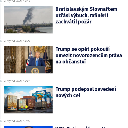
7. srpna 2026 15:15
Bratislavským Slovnaftem
otřásl výbuch, rafinérii
zachvátil požár
7. srpna 2026 14:25
Trump se opět pokouší
omezit novorozencům práva
na občanství
7. srpna 2026 13:11
Trump podepsal zavedení
nových cel
7. srpna 2026 12:00