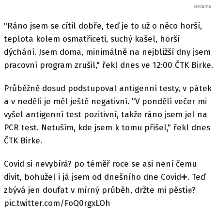
"Ráno jsem se cítil dobře, teď je to už o něco horší,
teplota kolem osmatřiceti, suchý kašel, horší
dýchání. Jsem doma, minimálně na nejbližší dny jsem
pracovní program zrušil," řekl dnes ve 12:00 ČTK Birke.
Průběžně dosud podstupoval antigenní testy, v pátek
a v neděli je měl ještě negativní. "V pondělí večer mi
vyšel antigenní test pozitivní, takže ráno jsem jel na
PCR test. Netuším, kde jsem k tomu přišel," řekl dnes
ČTK Birke.
Covid si nevybírá? po téměř roce se asi není čemu
divit, bohužel i já jsem od dnešního dne Covid➕. Teď
zbývá jen doufat v mírný průběh, držte mi pěsti✊?
pic.twitter.com/FoQ0rgxLOh