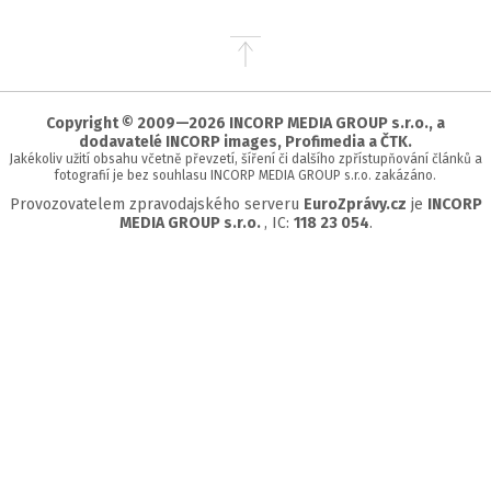
Přejít
na
začátek
stránky
Copyright © 2009—2026 INCORP MEDIA GROUP s.r.o., a
dodavatelé INCORP images, Profimedia a ČTK.
Jakékoliv užití obsahu včetně převzetí, šíření či dalšího zpřístupňování článků a
fotografií je bez souhlasu INCORP MEDIA GROUP s.r.o. zakázáno.
Provozovatelem zpravodajského serveru
EuroZprávy.cz
je
INCORP
MEDIA GROUP s.r.o.
, IC:
118 23 054
.