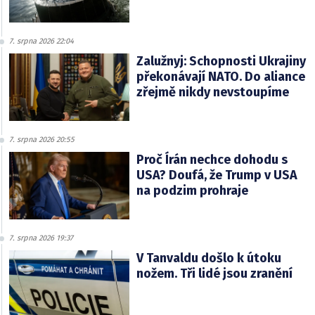
7. srpna 2026 22:04
Zalužnyj: Schopnosti Ukrajiny
překonávají NATO. Do aliance
zřejmě nikdy nevstoupíme
7. srpna 2026 20:55
Proč Írán nechce dohodu s
USA? Doufá, že Trump v USA
na podzim prohraje
7. srpna 2026 19:37
V Tanvaldu došlo k útoku
nožem. Tři lidé jsou zranění