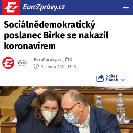
MEN
Sociálnědemokratický
poslanec Birke se nakazil
koronavirem
EuroZprávy.cz
,
ČTK
9. února 2021 13:13
Sdílet
článek