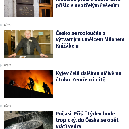
přišlo s neotřelým řešením
včera
Česko se rozloučilo s
výtvarným umělcem Milanem
Knížákem
včera
Kyjev čelil dalšímu ničivému
útoku. Zemřelo i dítě
včera
Počasí: Příští týden bude
tropický, do Česka se opět
vrátí vedra