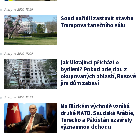
7. srpna 2026 18:26
Soud nařídil zastavit stavbu
Trumpova tanečního sálu
7. srpna 2026 17:09
Jak Ukrajinci přichází o
bydlení? Pokud odejdou z
okupovaných oblastí, Rusové
jim dům zabaví
7. srpna 2026 15:54
Na Blízkém východě vzniká
druhé NATO. Saudská Arábie,
Turecko a Pákistán uzavřely
významnou dohodu