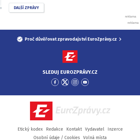
DALŠÍ ZPRÁVY
Proč důvěřovat zpravodajství EuroZprávy.cz
SLEDUJ EUROZPRÁVY.CZ
Přejít
Přejít
Přejít
Přejít
na
na
na
na
Facebook
Twitter
Instagram
YouTube
EuroZprávy.cz
Etický kodex
Redakce
Kontakt
Vydavatel
Inzerce
Osobní údaje / Cookies
Volná místa