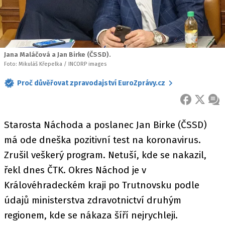
Jana Maláčová a Jan Birke (ČSSD).
Foto: Mikuláš Křepelka / INCORP images
Proč důvěřovat zpravodajství EuroZprávy.cz
FACEBOOK
X
ZPR
Starosta Náchoda a poslanec Jan Birke (ČSSD)
má ode dneška pozitivní test na koronavirus.
Zrušil veškerý program. Netuší, kde se nakazil,
řekl dnes ČTK. Okres Náchod je v
Královéhradeckém kraji po Trutnovsku podle
údajů ministerstva zdravotnictví druhým
regionem, kde se nákaza šíří nejrychleji.