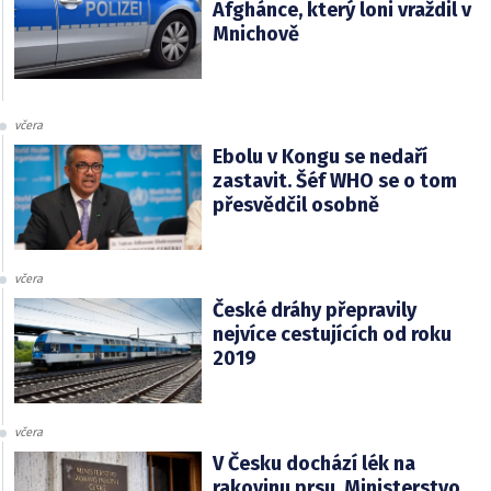
Afghánce, který loni vraždil v
Mnichově
včera
Ebolu v Kongu se nedaří
zastavit. Šéf WHO se o tom
přesvědčil osobně
včera
České dráhy přepravily
nejvíce cestujících od roku
2019
včera
V Česku dochází lék na
rakovinu prsu. Ministerstvo