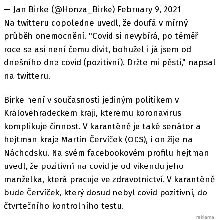
— Jan Birke (@Honza_Birke) February 9, 2021
Na twitteru dopoledne uvedl, že doufá v mírný
průběh onemocnění. "Covid si nevybírá, po téměř
roce se asi není čemu divit, bohužel i já jsem od
dnešního dne covid (pozitivní). Držte mi pěsti," napsal
na twitteru.
Birke není v současnosti jediným politikem v
Královéhradeckém kraji, kterému koronavirus
komplikuje činnost. V karanténě je také senátor a
hejtman kraje Martin Červíček (ODS), i on žije na
Náchodsku. Na svém facebookovém profilu hejtman
uvedl, že pozitivní na covid je od víkendu jeho
manželka, která pracuje ve zdravotnictví. V karanténě
bude Červíček, který dosud nebyl covid pozitivní, do
čtvrtečního kontrolního testu.