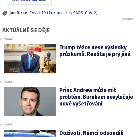
Jan Birke
,
Covid-19 (koronavirus SARS-CoV-2)
AKTUÁLNĚ SE DĚJE
včera
Trump těžce nese výsledky
průzkumů. Realita je prý jiná
včera
Princ Andrew může mít
problém. Burnham nevylučuje
nové vyšetřování
včera
Doživotí. Němci odsoudili