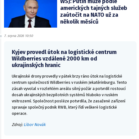
WSJ: Putin může podle
amerických tajných služeb
zaútočit na NATO už za
několik měsíců
7. srpna 2026 10:50
Kyjev provedl útok na logistické centrum
Wildberries vzdálené 2000 km od
ukrajinských hranic
Ukrajinské drony provedly v pátek brzy ráno útok na logistické
centrum společnosti Wildberries v ruském Jekatěrinburgu. Tento
zásah vyvolal v rozlehlém areálu silný požár a potvrdil rostoucí
dosah ukrajinských bezpilotních systémů hluboko v ruském
vnitrozemí. Společnost posléze potvrdila, že zasažené zařízení
spravuje společný podnik RWB, který řídí veškeré logistické
operace.
Zdroj:
Libor Novák