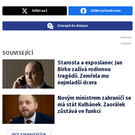
Sdílet na X
Sdílet na Facebooku
Vstoupit do diskuze
SOUVISEJÍCÍ
Starosta a exposlanec Jan
Birke zažívá rodinnou
tragédii. Zemřela mu
nejmladší dcera
Novým ministrem zahraničí se
má stát Kulhánek. Zaorálek
zůstává ve funkci
VÍCE SOUVISEJÍCÍCH