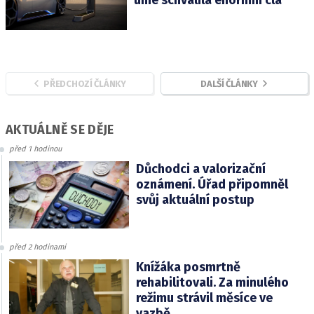
unie schválila enormní cla
PŘEDCHOZÍ ČLÁNKY
DALŠÍ ČLÁNKY
AKTUÁLNĚ SE DĚJE
před 1 hodinou
Důchodci a valorizační
oznámení. Úřad připomněl
svůj aktuální postup
před 2 hodinami
Knížáka posmrtně
rehabilitovali. Za minulého
režimu strávil měsíce ve
vazbě