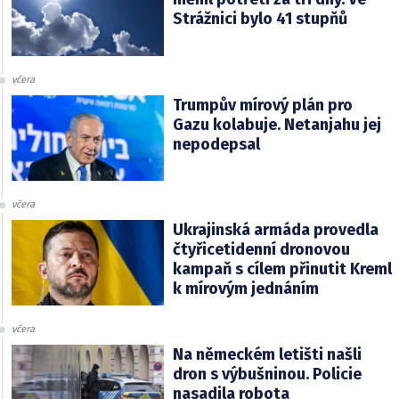
Strážnici bylo 41 stupňů
včera
Trumpův mírový plán pro
Gazu kolabuje. Netanjahu jej
nepodepsal
včera
Ukrajinská armáda provedla
čtyřicetidenní dronovou
kampaň s cílem přinutit Kreml
k mírovým jednáním
včera
Na německém letišti našli
dron s výbušninou. Policie
nasadila robota