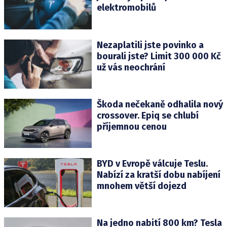
elektromobilů
Nezaplatili jste povinko a
bourali jste? Limit 300 000 Kč
už vás neochrání
Škoda nečekaně odhalila nový
crossover. Epiq se chlubí
příjemnou cenou
BYD v Evropě válcuje Teslu.
Nabízí za kratší dobu nabíjení
mnohem větší dojezd
Na jedno nabití 800 km? Tesla