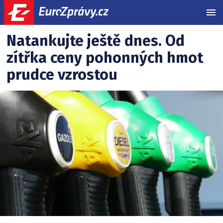
MEN
Auto/Moto
Související
Natankujte ještě dnes. Od
články:
zítřka ceny pohonných hmot
prudce vzrostou