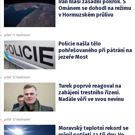
Írán hlásí zásadní pokrok. S
Ománem se dohodl na režimu
v Hormuzském průlivu
před 11 hodinami
Policie našla tělo
pohřešovaného při pátrání na
jezeře Most
před 12 hodinami
Turek poprvé reagoval na
zahájení trestního řízení.
Nadále věří ve svou nevinu
před 12 hodinami
Moravský teplotní rekord se
měnil potřetí za tři dny. Ve