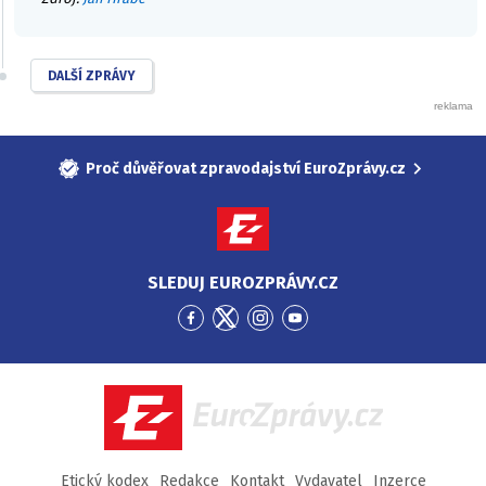
DALŠÍ ZPRÁVY
Proč důvěřovat zpravodajství EuroZprávy.cz
SLEDUJ EUROZPRÁVY.CZ
Přejít
Přejít
Přejít
Přejít
na
na
na
na
Facebook
Twitter
Instagram
YouTube
EuroZprávy.cz
Etický kodex
Redakce
Kontakt
Vydavatel
Inzerce