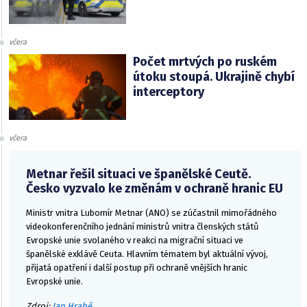
včera
Počet mrtvých po ruském
útoku stoupá. Ukrajině chybí
interceptory
včera
Metnar řešil situaci ve španělské Ceutě.
Česko vyzvalo ke změnám v ochraně hranic EU
Ministr vnitra Lubomír Metnar (ANO) se zúčastnil mimořádného
videokonferenčního jednání ministrů vnitra členských států
Evropské unie svolaného v reakci na migrační situaci ve
španělské exklávě Ceuta. Hlavním tématem byl aktuální vývoj,
přijatá opatření i další postup při ochraně vnějších hranic
Evropské unie.
Zdroj:
Jan Hrabě