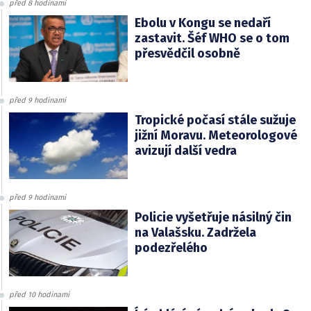
před 8 hodinami
Ebolu v Kongu se nedaří
zastavit. Šéf WHO se o tom
přesvědčil osobně
před 9 hodinami
Tropické počasí stále sužuje
jižní Moravu. Meteorologové
avizují další vedra
před 9 hodinami
Policie vyšetřuje násilný čin
na Valašsku. Zadržela
podezřelého
před 10 hodinami