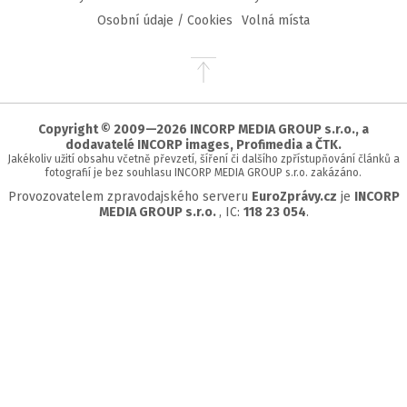
Osobní údaje / Cookies
Volná místa
Přejít
na
začátek
stránky
Copyright © 2009—2026 INCORP MEDIA GROUP s.r.o., a
dodavatelé INCORP images, Profimedia a ČTK.
Jakékoliv užití obsahu včetně převzetí, šíření či dalšího zpřístupňování článků a
fotografií je bez souhlasu INCORP MEDIA GROUP s.r.o. zakázáno.
Provozovatelem zpravodajského serveru
EuroZprávy.cz
je
INCORP
MEDIA GROUP s.r.o.
, IC:
118 23 054
.