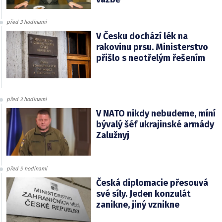
před 3 hodinami
V Česku dochází lék na
rakovinu prsu. Ministerstvo
přišlo s neotřelým řešením
před 3 hodinami
V NATO nikdy nebudeme, míní
bývalý šéf ukrajinské armády
Zalužnyj
před 5 hodinami
Česká diplomacie přesouvá
své síly. Jeden konzulát
zanikne, jiný vznikne