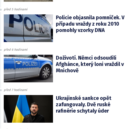
před 5 hodinami
Policie objasnila pomníček. V
případu vraždy z roku 2010
pomohly vzorky DNA
před 6 hodinami
Doživotí. Němci odsoudili
Afghánce, který loni vraždil v
Mnichově
před 7 hodinami
Ukrajinské sankce opět
zafungovaly. Dvě ruské
rafinérie schytaly úder