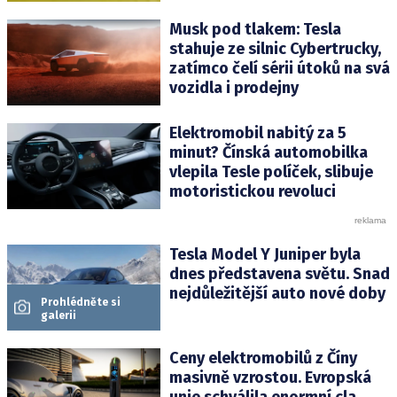
Musk pod tlakem: Tesla
stahuje ze silnic Cybertrucky,
zatímco čelí sérii útoků na svá
vozidla i prodejny
Elektromobil nabitý za 5
minut? Čínská automobilka
vlepila Tesle políček, slibuje
motoristickou revoluci
Tesla Model Y Juniper byla
dnes představena světu. Snad
nejdůležitější auto nové doby
Prohlédněte si
galerii
Ceny elektromobilů z Číny
masivně vzrostou. Evropská