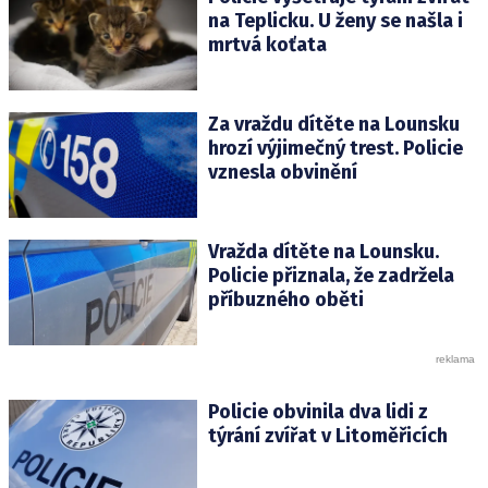
na Teplicku. U ženy se našla i
mrtvá koťata
Za vraždu dítěte na Lounsku
hrozí výjimečný trest. Policie
vznesla obvinění
Vražda dítěte na Lounsku.
Policie přiznala, že zadržela
příbuzného oběti
Policie obvinila dva lidi z
týrání zvířat v Litoměřicích