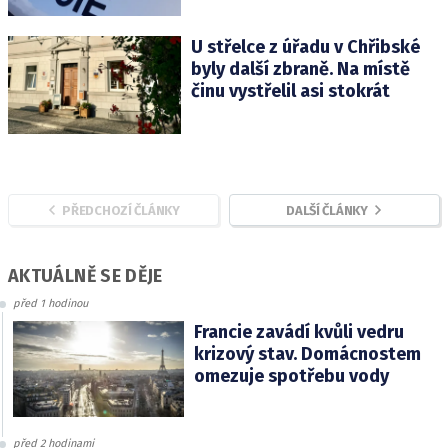
U střelce z úřadu v Chřibské
byly další zbraně. Na místě
činu vystřelil asi stokrát
PŘEDCHOZÍ ČLÁNKY
DALŠÍ ČLÁNKY
AKTUÁLNĚ SE DĚJE
před 1 hodinou
Francie zavádí kvůli vedru
krizový stav. Domácnostem
omezuje spotřebu vody
před 2 hodinami