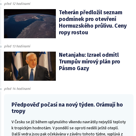
před 12 hodinami
Teherán předložil seznam
podmínek pro otevření
Hormuzského průlivu. Ceny
ropy rostou
před 13 hodinami
Netanjahu: Izrael odmítl
Trumpův mírový plán pro
Pásmo Gazy
před 14 hodinami
Předpověď počasí na nový týden. Orámují ho
tropy
V Česku se již během uplynulého víkendu navrátily nejvyšší teploty
k tropickým hodnotám. V pondělí se oproti neděli ještě oteplí.
Další vedra jsou pak očekávána v závěru tohoto týdne, vyplývá z