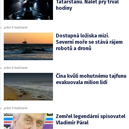
Tatarstánu. Nálet prý trval
hodiny
před 8 hodinami
Dostupná ložiska mizí.
Severní moře se stává rájem
robotů a dronů
před 8 hodinami
Čína kvůli mohutnému tajfunu
evakuovala milion lidí
před 9 hodinami
Zemřel legendární spisovatel
Vladimír Páral