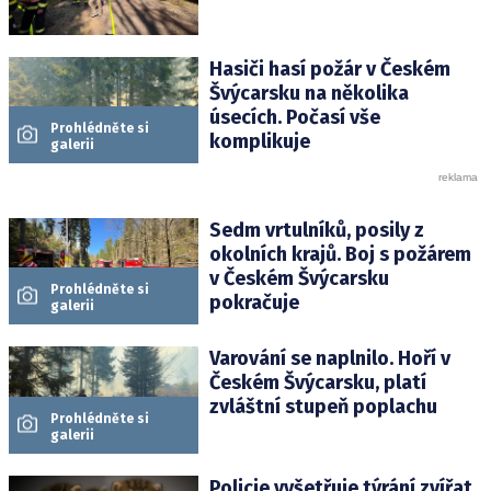
Hasiči hasí požár v Českém
Švýcarsku na několika
úsecích. Počasí vše
Prohlédněte si
komplikuje
galerii
Sedm vrtulníků, posily z
okolních krajů. Boj s požárem
v Českém Švýcarsku
Prohlédněte si
pokračuje
galerii
Varování se naplnilo. Hoří v
Českém Švýcarsku, platí
zvláštní stupeň poplachu
Prohlédněte si
galerii
Policie vyšetřuje týrání zvířat