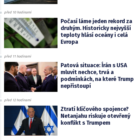
před 10 hodinami
Počasí láme jeden rekord za
druhým. Historicky nejvyšší
teploty hlásí oceány i celá
Evropa
před 11 hodinami
Patová situace: Írán s USA
mluvit nechce, trvá a
podmínkách, na které Trump
nepřistoupí
před 12 hodinami
Ztratí klíčového spojence?
Netanjahu riskuje otevřený
konflikt s Trumpem