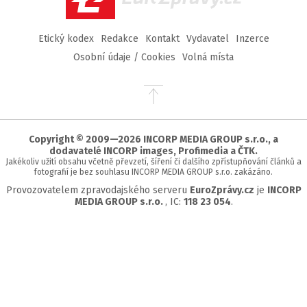
Etický kodex
Redakce
Kontakt
Vydavatel
Inzerce
Osobní údaje / Cookies
Volná místa
Přejít
na
začátek
stránky
Copyright © 2009—2026 INCORP MEDIA GROUP s.r.o., a
dodavatelé INCORP images, Profimedia a ČTK.
Jakékoliv užití obsahu včetně převzetí, šíření či dalšího zpřístupňování článků a
fotografií je bez souhlasu INCORP MEDIA GROUP s.r.o. zakázáno.
Provozovatelem zpravodajského serveru
EuroZprávy.cz
je
INCORP
MEDIA GROUP s.r.o.
, IC:
118 23 054
.