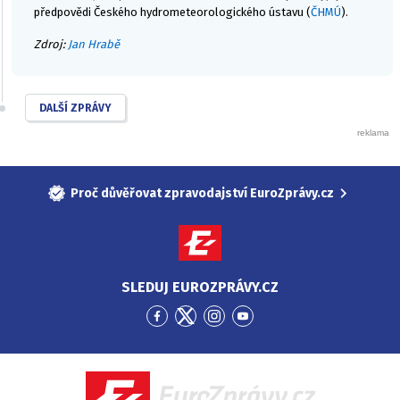
předpovědi Českého hydrometeorologického ústavu (
ČHMÚ
).
Zdroj:
Jan Hrabě
DALŠÍ ZPRÁVY
Proč důvěřovat zpravodajství EuroZprávy.cz
SLEDUJ EUROZPRÁVY.CZ
Přejít
Přejít
Přejít
Přejít
na
na
na
na
Facebook
Twitter
Instagram
YouTube
EuroZprávy.cz