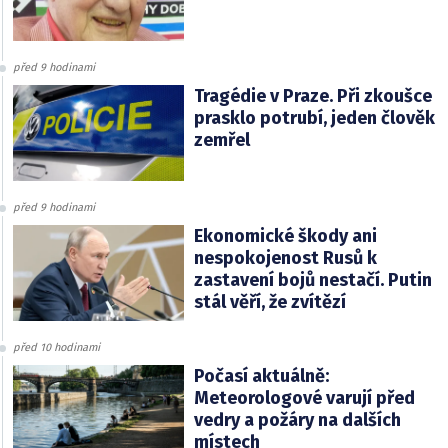
před 9 hodinami
Tragédie v Praze. Při zkoušce
prasklo potrubí, jeden člověk
zemřel
před 9 hodinami
Ekonomické škody ani
nespokojenost Rusů k
zastavení bojů nestačí. Putin
stál věří, že zvítězí
před 10 hodinami
Počasí aktuálně:
Meteorologové varují před
vedry a požáry na dalších
místech