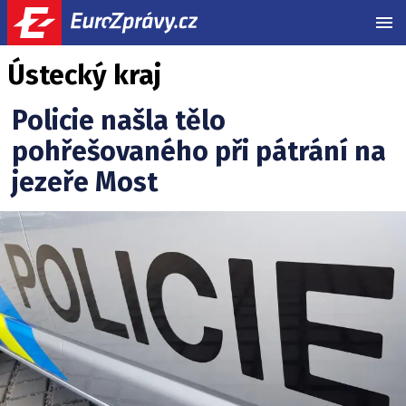
MEN
Ústecký kraj
Související
Policie našla tělo
články:
pohřešovaného při pátrání na
jezeře Most