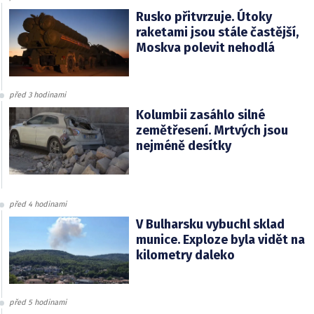
Rusko přitvrzuje. Útoky
raketami jsou stále častější,
Moskva polevit nehodlá
před 3 hodinami
Kolumbii zasáhlo silné
zemětřesení. Mrtvých jsou
nejméně desítky
před 4 hodinami
V Bulharsku vybuchl sklad
munice. Exploze byla vidět na
kilometry daleko
před 5 hodinami