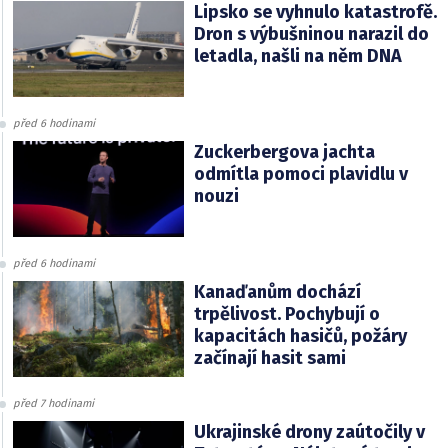
Lipsko se vyhnulo katastrofě.
Dron s výbušninou narazil do
letadla, našli na něm DNA
před 6 hodinami
Zuckerbergova jachta
odmítla pomoci plavidlu v
nouzi
před 6 hodinami
Kanaďanům dochází
trpělivost. Pochybují o
kapacitách hasičů, požáry
začínají hasit sami
před 7 hodinami
Ukrajinské drony zaútočily v