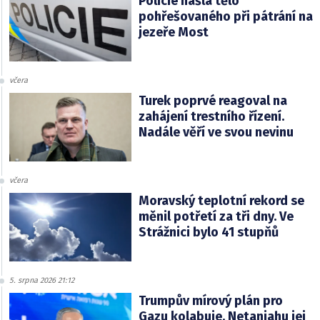
Policie našla tělo
pohřešovaného při pátrání na
jezeře Most
včera
Turek poprvé reagoval na
zahájení trestního řízení.
Nadále věří ve svou nevinu
včera
Moravský teplotní rekord se
měnil potřetí za tři dny. Ve
Strážnici bylo 41 stupňů
5. srpna 2026 21:12
Trumpův mírový plán pro
Gazu kolabuje. Netanjahu jej