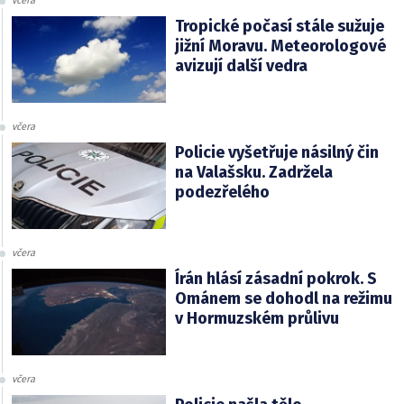
včera
Tropické počasí stále sužuje
jižní Moravu. Meteorologové
avizují další vedra
včera
Policie vyšetřuje násilný čin
na Valašsku. Zadržela
podezřelého
včera
Írán hlásí zásadní pokrok. S
Ománem se dohodl na režimu
v Hormuzském průlivu
včera