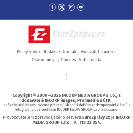
Přejít
Přejít
Přejít
Přejít
na
na
na
na
Facebook
Twitter
Instagram
YouTube
EuroZprávy.cz
Etický kodex
Redakce
Kontakt
Vydavatel
Inzerce
Osobní údaje / Cookies
Volná místa
Přejít
na
začátek
stránky
Copyright © 2009—2026 INCORP MEDIA GROUP s.r.o., a
dodavatelé INCORP images, Profimedia a ČTK.
Jakékoliv užití obsahu včetně převzetí, šíření či dalšího zpřístupňování článků a
fotografií je bez souhlasu INCORP MEDIA GROUP s.r.o. zakázáno.
Provozovatelem zpravodajského serveru
EuroZprávy.cz
je
INCORP
MEDIA GROUP s.r.o.
, IC:
118 23 054
.