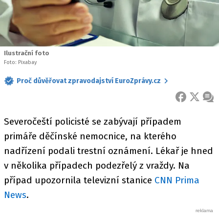
Ilustrační foto
Foto: Pixabay
Proč důvěřovat zpravodajství EuroZprávy.cz
FACEBOOK
X
ZPR
Severočeští policisté se zabývají případem
primáře děčínské nemocnice, na kterého
nadřízení podali trestní oznámení. Lékař je hned
v několika případech podezřelý z vraždy. Na
případ upozornila televizní stanice
CNN Prima
News
.