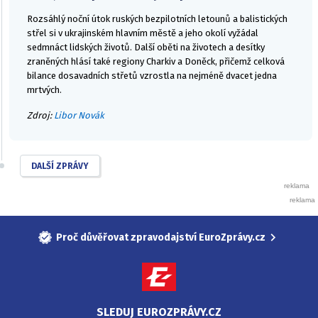
Rozsáhlý noční útok ruských bezpilotních letounů a balistických
střel si v ukrajinském hlavním městě a jeho okolí vyžádal
sedmnáct lidských životů. Další oběti na životech a desítky
zraněných hlásí také regiony Charkiv a Doněck, přičemž celková
bilance dosavadních střetů vzrostla na nejméně dvacet jedna
mrtvých.
Zdroj:
Libor Novák
DALŠÍ ZPRÁVY
Proč důvěřovat zpravodajství EuroZprávy.cz
SLEDUJ EUROZPRÁVY.CZ