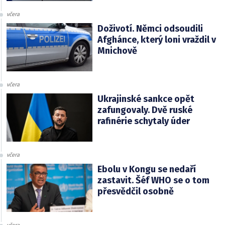
včera
Doživotí. Němci odsoudili
Afghánce, který loni vraždil v
Mnichově
včera
Ukrajinské sankce opět
zafungovaly. Dvě ruské
rafinérie schytaly úder
včera
Ebolu v Kongu se nedaří
zastavit. Šéf WHO se o tom
přesvědčil osobně