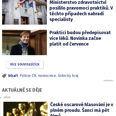
Ministerstvo zdravotnictví
posílilo pravomoci praktiků. V
těchto případech nahradí
specialisty
Praktici budou předepisovat
více léků. Novinka začne
platit od července
VÍCE SOUVISEJÍCÍCH
lékaři
,
Policie ČR
,
nemocnice
,
Ústecký kraj
AKTUÁLNĚ SE DĚJE
včera
České oscarové hlasování je v
plném proudu. Šanci má pět