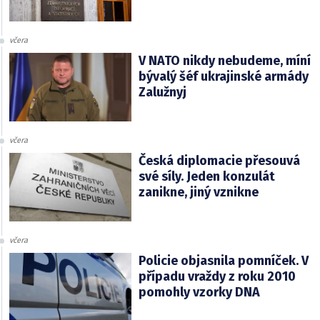
včera
V NATO nikdy nebudeme, míní
bývalý šéf ukrajinské armády
Zalužnyj
včera
Česká diplomacie přesouvá
své síly. Jeden konzulát
zanikne, jiný vznikne
včera
Policie objasnila pomníček. V
případu vraždy z roku 2010
pomohly vzorky DNA