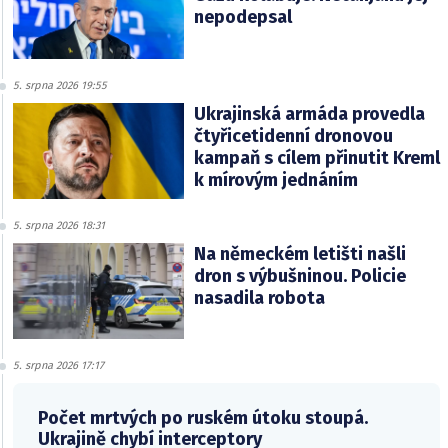
nepodepsal
5. srpna 2026 19:55
Ukrajinská armáda provedla
čtyřicetidenní dronovou
kampaň s cílem přinutit Kreml
k mírovým jednáním
5. srpna 2026 18:31
Na německém letišti našli
dron s výbušninou. Policie
nasadila robota
5. srpna 2026 17:17
Počet mrtvých po ruském útoku stoupá.
Ukrajině chybí interceptory