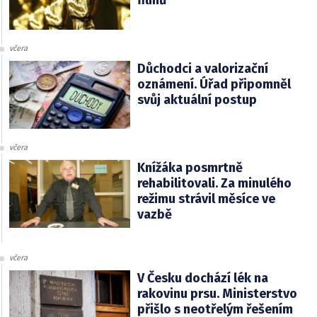
filmů
včera
Důchodci a valorizační
oznámení. Úřad připomněl
svůj aktuální postup
včera
Knížáka posmrtně
rehabilitovali. Za minulého
režimu strávil měsíce ve
vazbě
včera
V Česku dochází lék na
rakovinu prsu. Ministerstvo
přišlo s neotřelým řešením