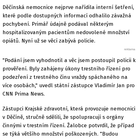
Děčínská nemocnice nejprve nařídila interní šetření,
které podle dostupných informací odhalilo závažná
pochybení. Primář údajně podával některým
hospitalizovaným pacientům nedovolené množství
opiátů. Nyní už se věcí zabývá policie.
"Podání jsem vyhodnotil a věc jsem postoupil policii k
prověření. Byly zahájeny úkony trestního řízení pro
podezření z trestného činu vraždy spáchaného na
více osobách," uvedl státní zástupce Vladimír Jan pro
CNN Prima News.
Zástupci Krajské zdravotní, která provozuje nemocnici
v Děčíně, stručně sdělili, že spolupracují s orgány
činnými v trestním řízení. Žalobce potvrdil, že případ
se týká většího množství poškozených. "Budou