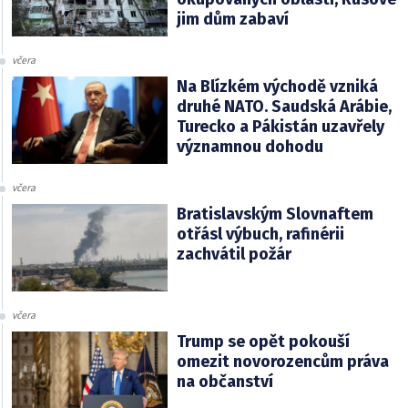
jim dům zabaví
včera
Na Blízkém východě vzniká
druhé NATO. Saudská Arábie,
Turecko a Pákistán uzavřely
významnou dohodu
včera
Bratislavským Slovnaftem
otřásl výbuch, rafinérii
zachvátil požár
včera
Trump se opět pokouší
omezit novorozencům práva
na občanství