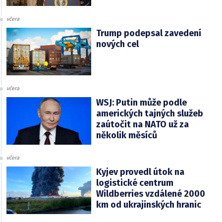
včera
Trump podepsal zavedení
nových cel
včera
WSJ: Putin může podle
amerických tajných služeb
zaútočit na NATO už za
několik měsíců
včera
Kyjev provedl útok na
logistické centrum
Wildberries vzdálené 2000
km od ukrajinských hranic