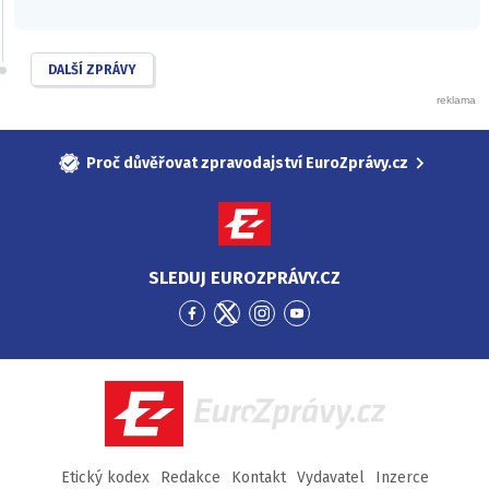
DALŠÍ ZPRÁVY
Proč důvěřovat zpravodajství EuroZprávy.cz
SLEDUJ EUROZPRÁVY.CZ
Přejít
Přejít
Přejít
Přejít
na
na
na
na
Facebook
Twitter
Instagram
YouTube
EuroZprávy.cz
Etický kodex
Redakce
Kontakt
Vydavatel
Inzerce