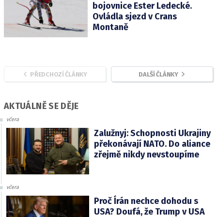
bojovnice Ester Ledecké.
Ovládla sjezd v Crans
Montaně
PŘEDCHOZÍ ČLÁNKY
DALŠÍ ČLÁNKY
AKTUÁLNĚ SE DĚJE
včera
Zalužnyj: Schopnosti Ukrajiny
překonávají NATO. Do aliance
zřejmě nikdy nevstoupíme
včera
Proč Írán nechce dohodu s
USA? Doufá, že Trump v USA