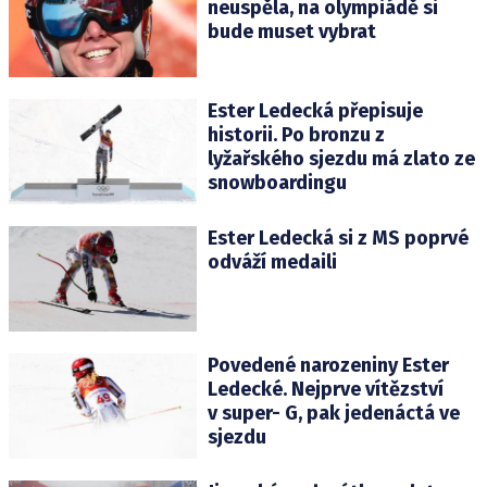
neuspěla, na olympiádě si
bude muset vybrat
Ester Ledecká přepisuje
historii. Po bronzu z
lyžařského sjezdu má zlato ze
snowboardingu
Ester Ledecká si z MS poprvé
odváží medaili
Povedené narozeniny Ester
Ledecké. Nejprve vítězství
v super- G, pak jedenáctá ve
sjezdu