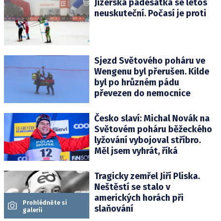
Jizerská padesátka se letos
neuskuteční. Počasí je proti
Sjezd Světového poháru ve
Wengenu byl přerušen. Kilde
byl po hrůzném pádu
převezen do nemocnice
Česko slaví: Michal Novák na
Světovém poháru běžeckého
lyžování vybojoval stříbro.
Měl jsem vyhrát, říká
Tragicky zemřel Jiří Pliska.
Neštěstí se stalo v
amerických horách při
Prohlédněte si
slaňování
galerii