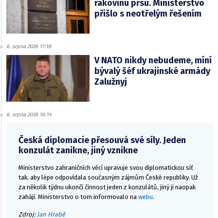
rakovinu prsu. Ministerstvo
přišlo s neotřelým řešením
6. srpna 2026 17:18
V NATO nikdy nebudeme, míní
bývalý šéf ukrajinské armády
Zalužnyj
6. srpna 2026 16:14
Česká diplomacie přesouvá své síly. Jeden
konzulát zanikne, jiný vznikne
Ministerstvo zahraničních věcí upravuje svou diplomatickou síť
tak, aby lépe odpovídala současným zájmům České republiky. Už
za několik týdnu ukončí činnost jeden z konzulátů, jiný ji naopak
zahájí. Ministerstvo o tom informovalo na
webu
.
Zdroj:
Jan Hrabě