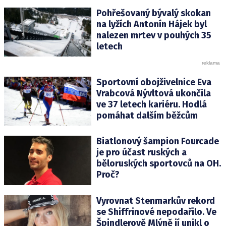
Pohřešovaný bývalý skokan
na lyžích Antonín Hájek byl
nalezen mrtev v pouhých 35
letech
Sportovní obojživelnice Eva
Vrabcová Nývltová ukončila
ve 37 letech kariéru. Hodlá
pomáhat dalším běžcům
Biatlonový šampion Fourcade
je pro účast ruských a
běloruských sportovců na OH.
Proč?
Vyrovnat Stenmarkův rekord
se Shiffrinové nepodařilo. Ve
Špindlerově Mlýně jí unikl o