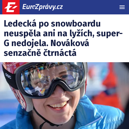
MEN
Lyžování
Související
Ledecká po snowboardu
články:
neuspěla ani na lyžích, super-
G nedojela. Nováková
senzačně čtrnáctá