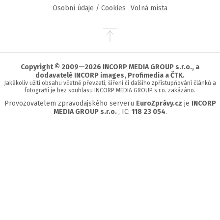
Osobní údaje / Cookies
Volná místa
Přejít
na
začátek
stránky
Copyright © 2009—2026 INCORP MEDIA GROUP s.r.o., a
dodavatelé INCORP images, Profimedia a ČTK.
Jakékoliv užití obsahu včetně převzetí, šíření či dalšího zpřístupňování článků a
fotografií je bez souhlasu INCORP MEDIA GROUP s.r.o. zakázáno.
Provozovatelem zpravodajského serveru
EuroZprávy.cz
je
INCORP
MEDIA GROUP s.r.o.
, IC:
118 23 054
.