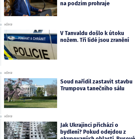
na podzim prohraje
včera
V Tanvaldu došlo k útoku
nožem. Tři lidé jsou zranění
včera
Soud nařídil zastavit stavbu
Trumpova tanečního sálu
včera
Jak Ukrajinci přichází o
bydlení? Pokud odejdou z
okupovaných oblastí, Rusové