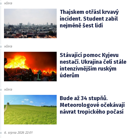
včera
Thajskem otřásl krvavý
incident. Student zabil
nejméně šest lidí
včera
Stávající pomoc Kyjevu
nestačí. Ukrajina čelí stále
intenzivnějším ruským
úderům
včera
Bude až 34 stupňů.
Meteorologové očekávají
návrat tropického počasí
6. srpna 2026 22:01