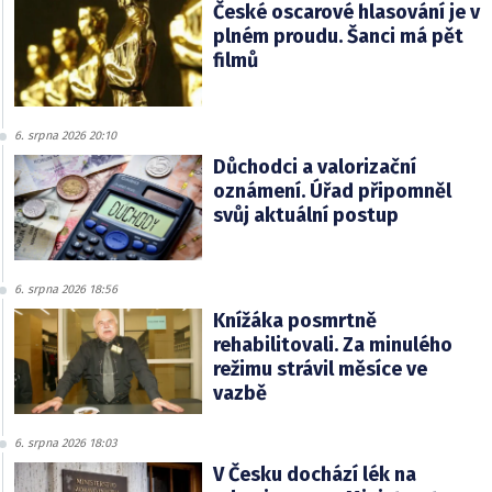
České oscarové hlasování je v
plném proudu. Šanci má pět
filmů
6. srpna 2026 20:10
Důchodci a valorizační
oznámení. Úřad připomněl
svůj aktuální postup
6. srpna 2026 18:56
Knížáka posmrtně
rehabilitovali. Za minulého
režimu strávil měsíce ve
vazbě
6. srpna 2026 18:03
V Česku dochází lék na