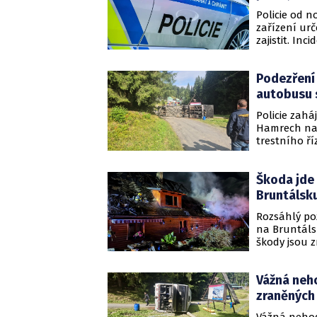
Policie od no
zařízení urč
zajistit. In
Podezření 
autobusu 
Policie zah
Hamrech na 
trestního ř
převážel stu
Škoda jde 
Bruntálsk
Rozsáhlý po
na Bruntálsk
škody jsou 
Vážná neh
zraněných 