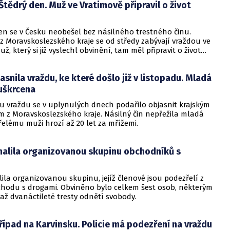
Štědrý den. Muž ve Vratimově připravil o život
en se v Česku neobešel bez násilného trestného činu.
 z Moravskoslezského kraje se od středy zabývají vraždou ve
ž, který si již vyslechl obvinění, tam měl připravit o život
jasnila vraždu, ke které došlo již v listopadu. Mladá
 uškrcena
u vraždu se v uplynulých dnech podařilo objasnit krajským
m z Moravskoslezského kraje. Násilný čin nepřežila mladá
řelému muži hrozí až 20 let za mřížemi.
halila organizovanou skupinu obchodníků s
lila organizovanou skupinu, jejíž členové jsou podezřelí z
chodu s drogami. Obviněno bylo celkem šest osob, některým
 až dvanáctileté tresty odnětí svobody.
řípad na Karvinsku. Policie má podezření na vraždu