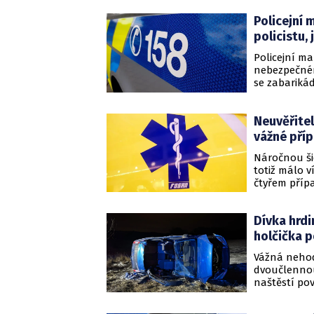
Policejní 
policistu, 
Policejní ma
nebezpečném
se zabariká
jednotka, mu
vraždu.
Neuvěřitel
vážné pří
Náročnou šic
totiž málo v
čtyřem přípa
dopravní n
Dívka hrdi
holčička 
Vážná nehod
dvoučlennou
naštěstí pov
pomoci.