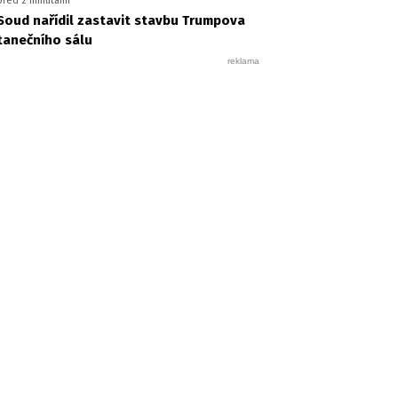
před 2 minutami
Soud nařídil zastavit stavbu Trumpova
tanečního sálu