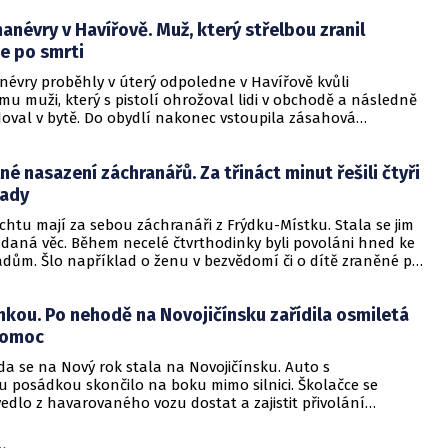
manévry v Havířově. Muž, který střelbou zranil
je po smrti
névry proběhly v úterý odpoledne v Havířově kvůli
u muži, který s pistolí ohrožoval lidi v obchodě a následně
doval v bytě. Do obydlí nakonec vstoupila zásahová
ž je po smrti. Případ se vyšetřuje pro podezření z pokusu o
né nasazení záchranářů. Za třináct minut řešili čtyři
pady
htu mají za sebou záchranáři z Frýdku-Místku. Stala se jim
ídaná věc. Během necelé čtvrthodinky byli povoláni hned ke
dům. Šlo například o ženu v bezvědomí či o dítě zraněné při
ehodě.
nkou. Po nehodě na Novojičínsku zařídila osmiletá
pomoc
a se na Nový rok stala na Novojičínsku. Auto s
 posádkou skončilo na boku mimo silnici. Školačce se
edlo z havarovaného vozu dostat a zajistit přivolání