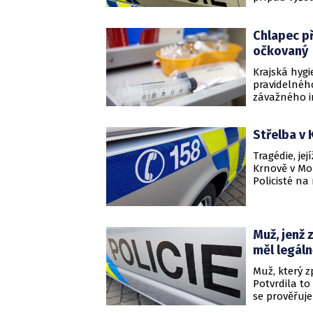
Chlapec př
očkovaný
Krajská hygi
pravidelného
závažného i
předškolního
Corynebacte
Střelba v 
Tragédie, je
Krnově v Mo
Policisté na
Muž, jenž 
měl legál
Muž, který z
Potvrdila to
se prověřuje
také informo