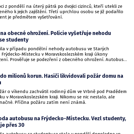
ci z pondělí na úterý pátrá po dvojici cizinců, kteří utekli ze
eného k jejich zajištění. Třetí uprchlou osobu se již podařilo
cident je předmětem vyšetřování.
na obecné ohrožení. Policie vyšetřuje nehodu
se studenty
ájila v případu pondělní nehody autobusu ve Starých
Frýdecko-Místecku v Moravskoslezském kraji úkony
ízení. Prověřuje se podezření z obecného ohrožení. Autobus
denty, přes 30 lidí utrpělo zranění.
do milionů korun. Hasiči likvidovali požár domu na
u
žár o víkendu zachvátil rodinný dům ve Vrbně pod Pradědem
u v Moravskoslezském kraji. Nikomu se nic nestalo, ale
značné. Příčina požáru zatím není známá.
oda autobusu na Frýdecko-Místecku. Vezl studenty,
je přes 30