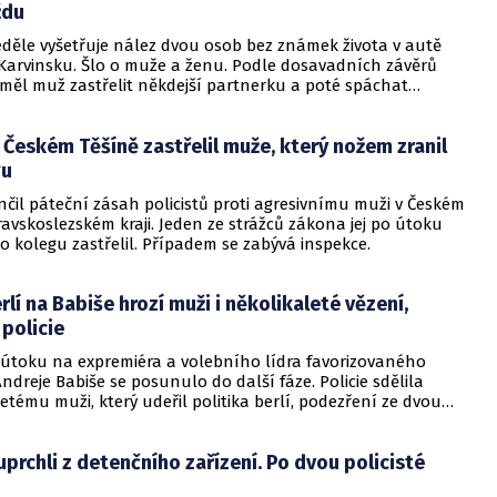
ždu
eděle vyšetřuje nález dvou osob bez známek života v autě
 Karvinsku. Šlo o muže a ženu. Podle dosavadních závěrů
 měl muž zastřelit někdejší partnerku a poté spáchat
v Českém Těšíně zastřelil muže, který nožem zranil
gu
nčil páteční zásah policistů proti agresivnímu muži v Českém
avskoslezském kraji. Jeden ze strážců zákona jej po útoku
 kolegu zastřelil. Případem se zabývá inspekce.
rlí na Babiše hrozí muži i několikaleté vězení,
 policie
 útoku na expremiéra a volebního lídra favorizovaného
dreje Babiše se posunulo do další fáze. Policie sdělila
letému muži, který udeřil politika berlí, podezření ze dvou
čníkovi hrozí až tři roky za mřížemi.
 uprchli z detenčního zařízení. Po dvou policisté