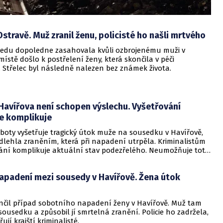
Ostravě. Muž zranil ženu, policisté ho našli mrtvého
středu dopoledne zasahovala kvůli ozbrojenému muži v
místě došlo k postřelení ženy, která skončila v péči
. Střelec byl následně nalezen bez známek života.
Havířova není schopen výslechu. Vyšetřování
se komplikuje
oboty vyšetřuje tragický útok muže na sousedku v Havířově,
dlehla zraněním, která při napadení utrpěla. Kriminalistům
vání komplikuje aktuální stav podezřelého. Neumožňuje totiž
ěkterých důležitých úkonů.
napadení mezi sousedy v Havířově. Žena útok
ončil případ sobotního napadení ženy v Havířově. Muž tam
sousedku a způsobil jí smrtelná zranění. Policie ho zadržela,
ují krajští kriminalisté.