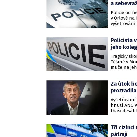
a sebevra
Policie od n
v Orlové na
vyšetřování
sebevraždu.
Policista 
jeho kole
Tragicky sko
Těšíně v Mor
muže na jeho
Za útok be
prozradila
Vyšetřování
hnutí ANO An
třiašedesáti
přečinů. Úto
Tři cizinci
pátrají