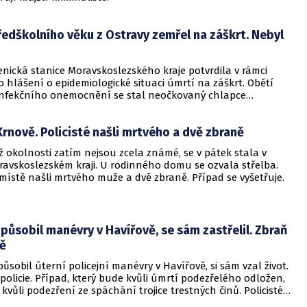
edškolního věku z Ostravy zemřel na záškrt. Nebyl
enická stanice Moravskoslezského kraje potvrdila v rámci
 hlášení o epidemiologické situaci úmrtí na záškrt. Obětí
nfekčního onemocnění se stal neočkovaný chlapce
 věku z Ostravy. Infekce byla způsobená bakterií
rium diphtheriae.
Krnově. Policisté našli mrtvého a dvě zbraně
jíž okolnosti zatím nejsou zcela známé, se v pátek stala v
ravskoslezském kraji. U rodinného domu se ozvala střelba.
 místě našli mrtvého muže a dvě zbraně. Případ se vyšetřuje.
způsobil manévry v Havířově, se sám zastřelil. Zbraň
ně
působil úterní policejní manévry v Havířově, si sám vzal život.
 policie. Případ, který bude kvůli úmrtí podezřelého odložen,
 kvůli podezření ze spáchání trojice trestných činů. Policisté
vali, že muž měl zbraň legálně.