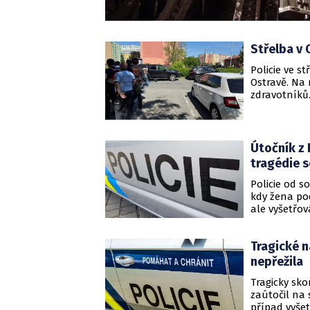
Střelba v 
Policie ve 
Ostravě. Na 
zdravotníků
Útočník z 
tragédie 
Policie od s
kdy žena po
ale vyšetřo
provedení n
Tragické 
nepřežila
Tragicky sk
zaútočil na 
případ vyšetř