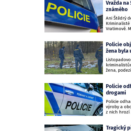
Vražda na 
známého
Ani Štědrý d
Kriminalisté
Vratimově. Mu
známého.
Policie ob
žena byla
Listopadovo
kriminalistů
žena, podez
Policie od
drogami
Policie odha
výroby a ob
z nich hrozí
Tragický p