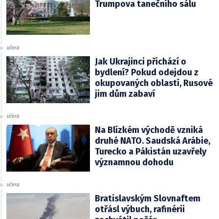
Trumpova tanečního sálu
včera
Jak Ukrajinci přichází o
bydlení? Pokud odejdou z
okupovaných oblastí, Rusové
jim dům zabaví
včera
Na Blízkém východě vzniká
druhé NATO. Saudská Arábie,
Turecko a Pákistán uzavřely
významnou dohodu
včera
Bratislavským Slovnaftem
otřásl výbuch, rafinérii