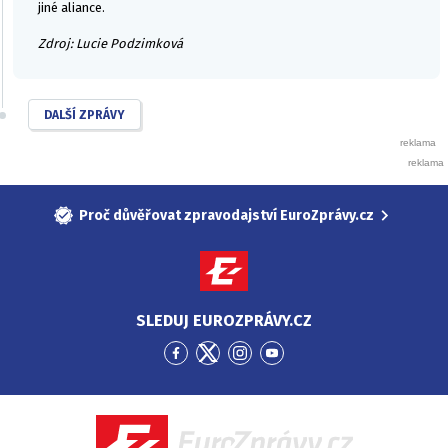
jiné aliance.
Zdroj: Lucie Podzimková
DALŠÍ ZPRÁVY
Proč důvěřovat zpravodajství EuroZprávy.cz
SLEDUJ EUROZPRÁVY.CZ
Přejít
Přejít
Přejít
Přejít
na
na
na
na
Facebook
Twitter
Instagram
YouTube
EuroZprávy.cz