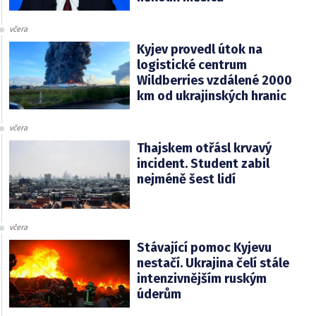
včera
Kyjev provedl útok na
logistické centrum
Wildberries vzdálené 2000
km od ukrajinských hranic
včera
Thajskem otřásl krvavý
incident. Student zabil
nejméně šest lidí
včera
Stávající pomoc Kyjevu
nestačí. Ukrajina čelí stále
intenzivnějším ruským
úderům