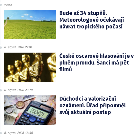
včera
Bude až 34 stupňů.
Meteorologové očekávají
návrat tropického počasí
6. srpna 2026 22:01
České oscarové hlasování je v
plném proudu. Šanci má pět
filmů
6. srpna 2026 20:10
Důchodci a valorizační
oznámení. Úřad připomněl
svůj aktuální postup
6. srpna 2026 18:56