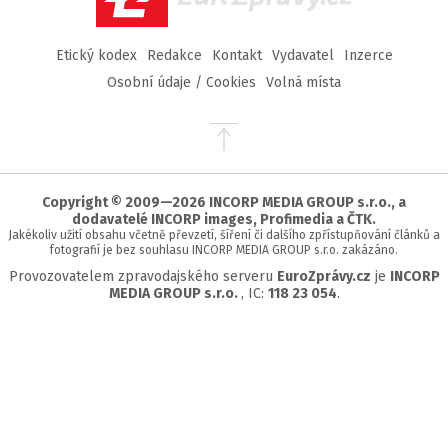
Etický kodex
Redakce
Kontakt
Vydavatel
Inzerce
Osobní údaje / Cookies
Volná místa
Přejít
na
začátek
stránky
Copyright © 2009—2026 INCORP MEDIA GROUP s.r.o., a
dodavatelé INCORP images, Profimedia a ČTK.
Jakékoliv užití obsahu včetně převzetí, šíření či dalšího zpřístupňování článků a
fotografií je bez souhlasu INCORP MEDIA GROUP s.r.o. zakázáno.
Provozovatelem zpravodajského serveru
EuroZprávy.cz
je
INCORP
MEDIA GROUP s.r.o.
, IC:
118 23 054
.