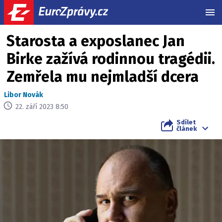
MEN
Starosta a exposlanec Jan
Birke zažívá rodinnou tragédii.
Zemřela mu nejmladší dcera
Libor Novák
22. září 2023 8:50
Sdílet
článek