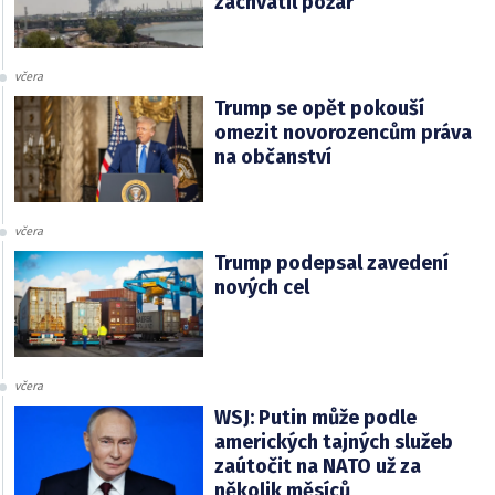
zachvátil požár
včera
Trump se opět pokouší
omezit novorozencům práva
na občanství
včera
Trump podepsal zavedení
nových cel
včera
WSJ: Putin může podle
amerických tajných služeb
zaútočit na NATO už za
několik měsíců