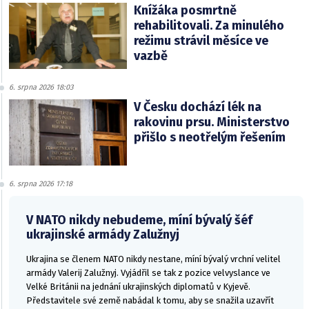
Knížáka posmrtně
rehabilitovali. Za minulého
režimu strávil měsíce ve
vazbě
6. srpna 2026 18:03
V Česku dochází lék na
rakovinu prsu. Ministerstvo
přišlo s neotřelým řešením
6. srpna 2026 17:18
V NATO nikdy nebudeme, míní bývalý šéf
ukrajinské armády Zalužnyj
Ukrajina se členem NATO nikdy nestane, míní bývalý vrchní velitel
armády Valerij Zalužnyj. Vyjádřil se tak z pozice velvyslance ve
Velké Británii na jednání ukrajinských diplomatů v Kyjevě.
Představitele své země nabádal k tomu, aby se snažila uzavřít