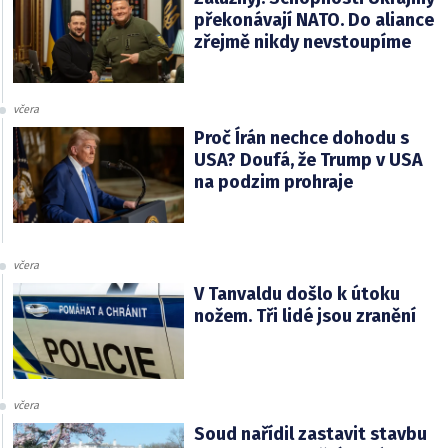
překonávají NATO. Do aliance
zřejmě nikdy nevstoupíme
včera
Proč Írán nechce dohodu s
USA? Doufá, že Trump v USA
na podzim prohraje
včera
V Tanvaldu došlo k útoku
nožem. Tři lidé jsou zranění
včera
Soud nařídil zastavit stavbu