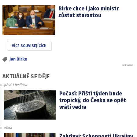
Birke chce i jako ministr
zůstat starostou
VÍCE SOUVISEJÍCÍCH
Jan Birke
AKTUÁLNĚ SE DĚJE
před 1 hodinou
Počasí: Příští týden bude
tropický, do Česka se opět
vrátí vedra
včera
Zalužnyj: Schopnosti Ukrajiny