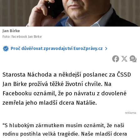
Jan Birke
Foto: Facebook Jan Birke
Proč důvěřovat zpravodajství EuroZprávy.cz
FACEBOOK
X
ZPR
Starosta Náchoda a někdejší poslanec za ČSSD
Jan Birke prožívá těžké životní chvíle. Na
Facebooku oznámil, že po návratu z dovolené
zemřela jeho mladší dcera Natálie.
"S hlubokým zármutkem musím oznámit, že naši
rodinu postihla velká tragédie. Naše mladší dcera