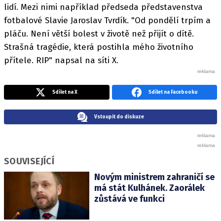
lidí. Mezi nimi například předseda představenstva
fotbalové Slavie Jaroslav Tvrdík. "Od pondělí trpím a
pláču. Není větší bolest v životě než přijít o dítě.
Strašná tragédie, která postihla mého životního
přítele. RIP" napsal na síti X.
Sdílet na X
Sdílet na Facebooku
Vstoupit do diskuze
SOUVISEJÍCÍ
Novým ministrem zahraničí se
má stát Kulhánek. Zaorálek
zůstává ve funkci