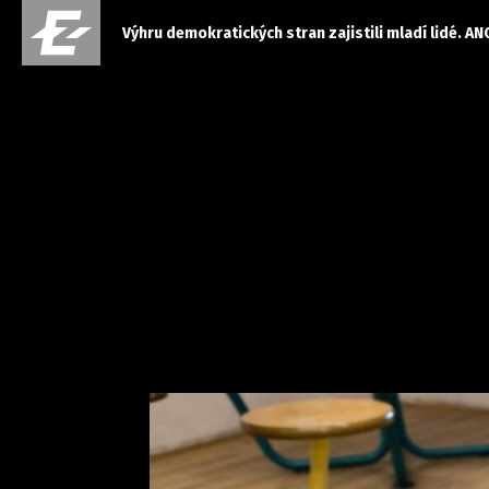
Výhru demokratických stran zajistili mladí lidé.