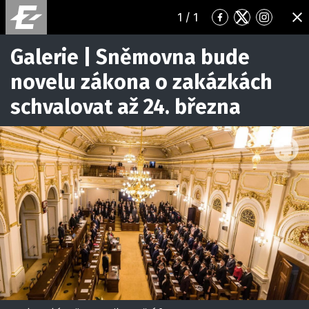
1
/ 1
Přejít
Přejít
Přejít
ZA
na
na
na
Facebook
Twitter
Instagr
Galerie | Sněmovna bude
novelu zákona o zakázkách
schvalovat až 24. března