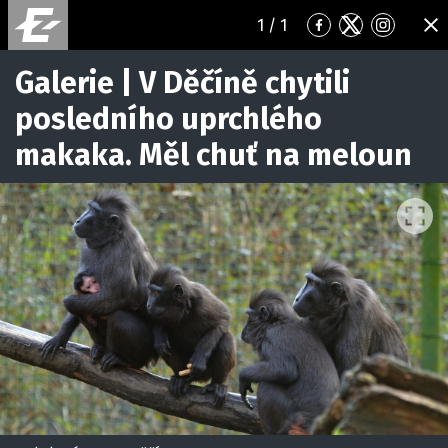
1
/ 1
Přejít
Přejít
Přejít
ZA
na
na
na
Facebook
Twitter
Instagr
Galerie | V Děčíně chytili
posledního uprchlého
makaka. Měl chuť na meloun