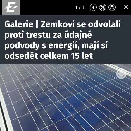
1
/ 1
Přejít
Přejít
Přejít
ZA
na
na
na
Facebook
Twitter
Instagr
Galerie | Zemkovi se odvolali
proti trestu za údajné
podvody s energií, mají si
odsedět celkem 15 let