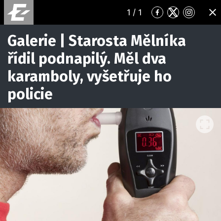
1
/ 1
Přejít
Přejít
Přejít
ZA
na
na
na
Facebook
Twitter
Instagr
Galerie | Starosta Mělníka
řídil podnapilý. Měl dva
karamboly, vyšetřuje ho
policie