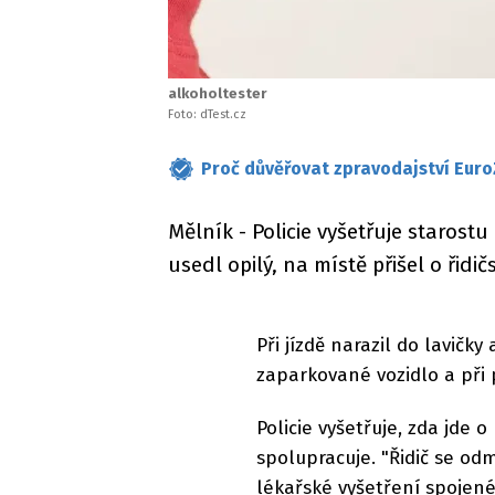
alkoholtester
Foto: dTest.cz
Proč důvěřovat zpravodajství Euro
Mělník - Policie vyšetřuje starost
usedl opilý, na místě přišel o řidi
Při jízdě narazil do lavičky
zaparkované vozidlo a při
Policie vyšetřuje, zda jde o
spolupracuje. "Řidič se od
lékařské vyšetření spojené