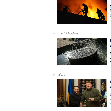
před 5 hodinami
včera