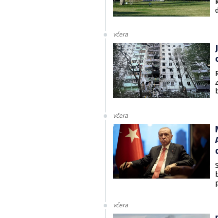
včera
včera
včera