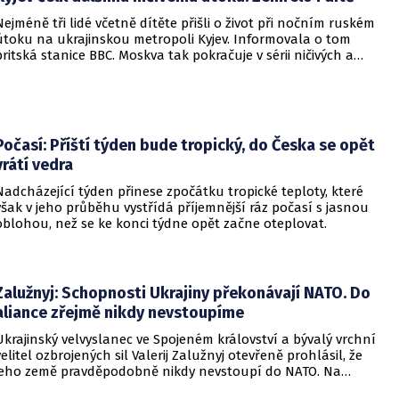
Nejméně tři lidé včetně dítěte přišli o život při nočním ruském
útoku na ukrajinskou metropoli Kyjev. Informovala o tom
britská stanice BBC. Moskva tak pokračuje v sérii ničivých a
smrtících útoků na hlavní město sousední země.
Počasí: Příští týden bude tropický, do Česka se opět
vrátí vedra
Nadcházející týden přinese zpočátku tropické teploty, které
však v jeho průběhu vystřídá příjemnější ráz počasí s jasnou
oblohou, než se ke konci týdne opět začne oteplovat.
Zalužnyj: Schopnosti Ukrajiny překonávají NATO. Do
aliance zřejmě nikdy nevstoupíme
Ukrajinský velvyslanec ve Spojeném království a bývalý vrchní
velitel ozbrojených sil Valerij Zalužnyj otevřeně prohlásil, že
jeho země pravděpodobně nikdy nevstoupí do NATO. Na
setkání s evropskými velvyslanci uvedl, že se v otázce členství