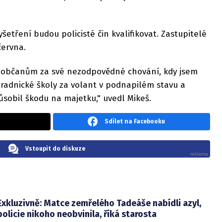
šetření budou policisté čin kvalifikovat. Zastupitelé
června.
 občanům za své nezodpovědné chování, kdy jsem
hradnické školy za volant v podnapilém stavu a
sobil škodu na majetku," uvedl Mikeš.
Sdílet na Facebooku
Vstoupit do diskuze
Exkluzivně: Matce zemřelého Tadeáše nabídli azyl,
policie nikoho neobvinila, říká starosta