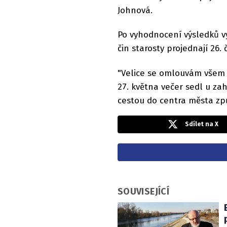
Johnová.
Po vyhodnocení výsledků vy
čin starosty projednají 26. 
"Velice se omlouvám všem
27. května večer sedl u za
cestou do centra města způ
Sdílet na X
SOUVISEJÍCÍ