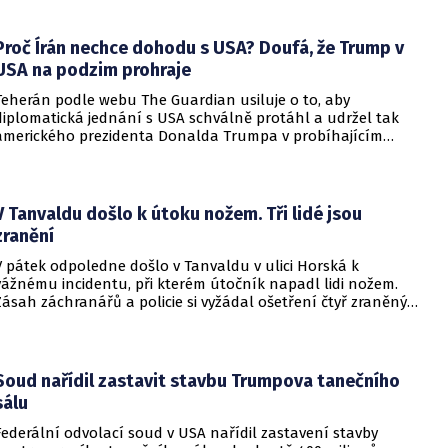
pohyboval celá léta, avšak současná realita ukazuje, že
alianční standardy jsou pro Kyjev v současné podobě
nedosažitelné.
Proč Írán nechce dohodu s USA? Doufá, že Trump v
USA na podzim prohraje
Teherán podle webu The Guardian usiluje o to, aby
diplomatická jednání s USA schválně protáhl a udržel tak
amerického prezidenta Donalda Trumpa v probíhajícím
konfliktu až do podzimních voleb do Kongresu. Cílem íránské
strany je uštědřit americkému prezidentovi politickou ránu,
která by se mohla vyrovnat krizi s americkými teheránskými
rukojmími za prezidenta Jimmyho Cartera.
V Tanvaldu došlo k útoku nožem. Tři lidé jsou
zranění
V pátek odpoledne došlo v Tanvaldu v ulici Horská k
vážnému incidentu, při kterém útočník napadl lidi nožem.
Zásah záchranářů a policie si vyžádal ošetření čtyř zraněných
osob, přičemž tři z nich utrpěly těžká poranění.
Soud nařídil zastavit stavbu Trumpova tanečního
sálu
Federální odvolací soud v USA nařídil zastavení stavby