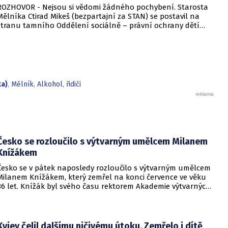
ROZHOVOR - Nejsou si vědomi žádného pochybení. Starosta
lníka Ctirad Mikeš (bezpartajní za STAN) se postavil na
stranu tamního Oddělení sociálně – právní ochrany dětí
(OSPOD), které se angažovalo v případě matky čtyřměsíčního
kojence Tadeáše, jehož policisté nalezli v sobotu mrtvého v
blízkosti Hořína na Mělnicku. Některá média totiž
naznačovala, že by mělnický OSPOD mohl stát za tragédií, což
zastupitel důrazně popřel. „Sociální pracovnice nepochybily,
nechal jsem udělat v celé kauze podrobné šetření a kontrola
ka)
,
Mělník
,
Alkohol
,
řidiči
zjistila, že se úřad žádného protiprávního jednání nedopustil.
Oddělení udělalo maximum, dokonce matku s chlapcem
převezlo do Neratovic k Tadeášovu dědečkovi a vyrozuměl i s
protokoly místní příslušný OSPOD,“ říká pro EuroZprávy.cz
Ctirad Mikeš.
Česko se rozloučilo s výtvarným umělcem Milanem
Knížákem
Česko se v pátek naposledy rozloučilo s výtvarným umělcem
Milanem Knížákem, který zemřel na konci července ve věku
86 let. Knížák byl svého času rektorem Akademie výtvarných
umění a ředitelem Národní galerie.
Kyjev čelil dalšímu ničivému útoku. Zemřelo i dítě