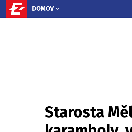
DOMOV
Starosta Měl
karamboly, v