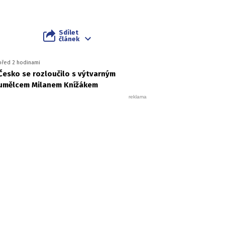
Sdílet
článek
před 2 hodinami
Česko se rozloučilo s výtvarným
umělcem Milanem Knížákem