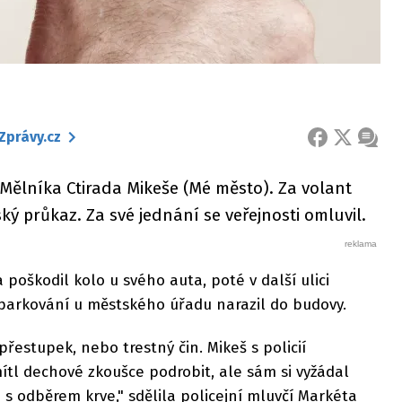
Zprávy.cz
FACEBOOK
X
ZPRÁ
u Mělníka Ctirada Mikeše (Mé město). Za volant
čský průkaz. Za své jednání se veřejnosti omluvil.
 a poškodil kolo u svého auta, poté v další ulici
 parkování u městského úřadu narazil do budovy.
 přestupek, nebo trestný čin. Mikeš s policií
mítl dechové zkoušce podrobit, ale sám si vyžádal
 s odběrem krve," sdělila policejní mluvčí Markéta