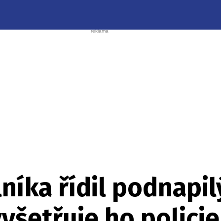
níka řídil podnapil
yšetřuje ho policie