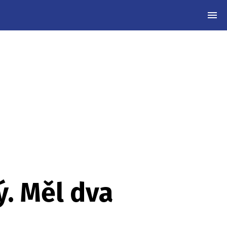
MEN
ý. Měl dva