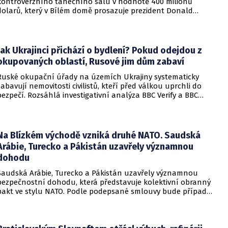
kontroverzního tanečního sálu v hodnotě 400 milionů
dolarů, který v Bílém domě prosazuje prezident Donald
Trump. Páteční rozhodnutí představuje vážnou překážku pro
administrativu a otevírá cestu k právní bitvě před Nejvyšším
soudem.
Jak Ukrajinci přichází o bydlení? Pokud odejdou z
okupovaných oblastí, Rusové jim dům zabaví
Ruské okupační úřady na územích Ukrajiny systematicky
zabavují nemovitosti civilistů, kteří před válkou uprchli do
bezpečí. Rozsáhlá investigativní analýza BBC Verify a BBC
Russian odhalila, že od roku 2024 bylo identifikováno k
zabavení nebo již přímo zkonfiskováno přes 34 tisíc domů a
bytů.
Na Blízkém východě vzniká druhé NATO. Saudská
Arábie, Turecko a Pákistán uzavřely významnou
dohodu
Saudská Arábie, Turecko a Pákistán uzavřely významnou
bezpečnostní dohodu, která představuje kolektivní obranný
pakt ve stylu NATO. Podle podepsané smlouvy bude případný
útok na některou z těchto tří zemí považován za útok na
všechny členy aliance, což má posílit odstrašující sílu v
regionu.