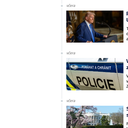
včera
včera
včera