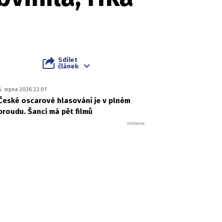
Sdílet
článek
6. srpna 2026 22:01
České oscarové hlasování je v plném
proudu. Šanci má pět filmů