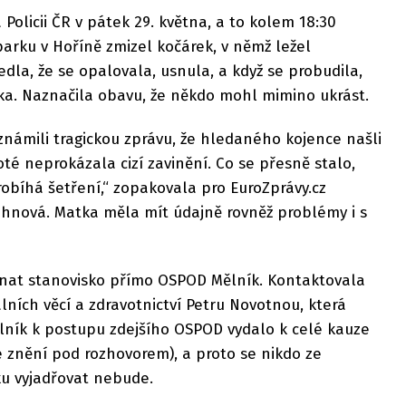
Policii ČR v pátek 29. května, a to kolem 18:30
parku v Hoříně zmizel kočárek, v němž ležel
dla, že se opalovala, usnula, a když se probudila,
mka. Naznačila obavu, že někdo mohl mimino ukrást.
oznámili tragickou zprávu, že hledaného kojence našli
té neprokázala cizí zavinění. Co se přesně stalo,
 probíhá šetření,“ zopakovala pro EuroZprávy.cz
ohnová. Matka měla mít údajně rovněž problémy i s
nat stanovisko přímo OSPOD Mělník. Kontaktovala
lních věcí a zdravotnictví Petru Novotnou, která
ělník k postupu zdejšího OSPOD vydalo k celé kauze
lé znění pod rozhovorem), a proto se nikdo ze
ku vyjadřovat nebude.