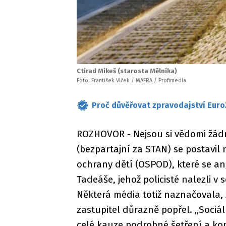
Ctirad Mikeš (starosta Mělníka)
Foto: František Vlček / MAFRA / Profimedia
Proč důvěřovat zpravodajství Euro
ROZHOVOR - Nejsou si vědomi žádn
(bezpartajní za STAN) se postavil
ochrany dětí (OSPOD), které se a
Tadeáše, jehož policisté nalezli v
Některá média totiž naznačovala, 
zastupitel důrazně popřel. „Sociá
celé kauze podrobné šetření a kon