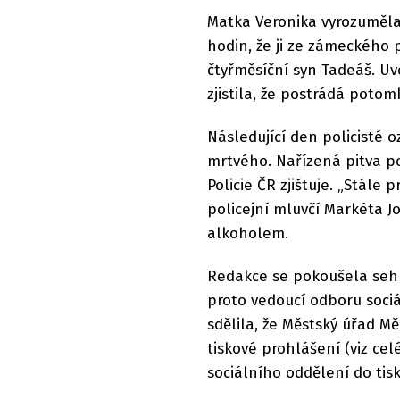
Matka Veronika vyrozuměla 
hodin, že ji ze zámeckého 
čtyřměsíční syn Tadeáš. Uve
zjistila, že postrádá poto
Následující den policisté 
mrtvého. Nařízená pitva po
Policie ČR zjištuje. „Stále
policejní mluvčí Markéta J
alkoholem.
Redakce se pokoušela seh
proto vedoucí odboru sociá
sdělila, že Městský úřad M
tiskové prohlášení (viz ce
sociálního oddělení do tis