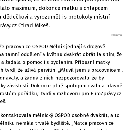
ělalo maximum, dokonce matku s chlapcem
 dědečkovi a vyrozuměl i s protokoly místní
ávy.cz Ctirad Mikeš.
že pracovnice OSPOD Mělník jednají s drogově
na tamní oddělení v květnu dvakrát obrátila s tím, že
 a žadala o pomoc i s bydlením. Příbuzní matky
h tvrdí, že užívá pervitin. „Mluvil jsem s pracovnicemi,
dnávaly, a žádná z nich nezpozorovala, že by
ky závislosti. Dokonce plně spolupracovala a hlavně
ostém pořádku,“ tvrdí v rozhovoru pro EuroZprávy.cz
eš.
kontaktovala mělnický OSPOD osobně dvakrát, a to
 Mělníku neměla trvalé bydliště. „Matce pracovnice