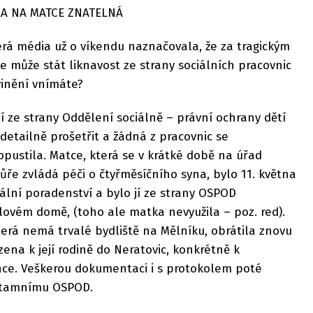
LA NA MATCE ZNATELNÁ
erá média už o víkendu naznačovala, že za tragickým
může stát liknavost ze strany sociálních pracovnic
vinění vnímáte?
 ze strany Oddělení sociálně – právní ochrany dětí
etailně prošetřit a žádná z pracovnic se
pustila. Matce, která se v krátké době na úřad
hůře zvládá péči o čtyřměsíčního syna, bylo 11. května
lní poradenství a bylo jí ze strany OSPOD
lovém domě, (toho ale matka nevyužila – poz. red).
erá nemá trvalé bydliště na Mělníku, obrátila znovu
ena k její rodině do Neratovic, konkrétně k
ce. Veškerou dokumentaci i s protokolem poté
a tamnímu OSPOD.