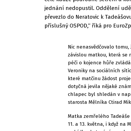
jednání nedopustil. Oddělení ud
převezlo do Neratovic k Tadeášovu
příslušný OSPOD,“ říká pro EuroZpr
Nic nenasvědčovalo tomu, 
závislou matkou, která se 
péči o kojence hůře zvládá
Veroniky na sociálních sítíc
které matčinu žádost proje
dotyčná jevila nějaké znám
chlapec byl shledán v napr
starosta Mělníka Ctirad Mik
Matka zemřelého Tadeáše 
11. a 13. května, i když na