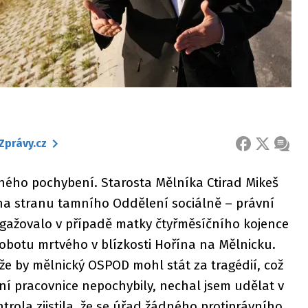
Zprávy.cz
FACEBOOK
X
ZPRÁ
ého pochybení. Starosta Mělníka Ctirad Mikeš
 na stranu tamního Oddělení sociálně – právní
ngažovalo v případě matky čtyřměsíčního kojence
 sobotu mrtvého v blízkosti Hořína na Mělnicku.
že by mělnický OSPOD mohl stát za tragédií, což
lní pracovnice nepochybily, nechal jsem udělat v
trola zjistila, že se úřad žádného protiprávního