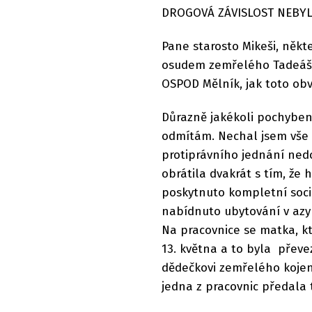
DROGOVÁ ZÁVISLOST NEBY
Pane starosto Mikeši, někt
osudem zemřelého Tadeáše 
OSPOD Mělník, jak toto ob
Důrazně jakékoli pochybení
odmítám. Nechal jsem vše d
protiprávního jednání nedo
obrátila dvakrát s tím, že 
poskytnuto kompletní sociá
nabídnuto ubytování v azy
Na pracovnice se matka, kt
13. května a to byla převez
dědečkovi zemřelého kojen
jedna z pracovnic předal