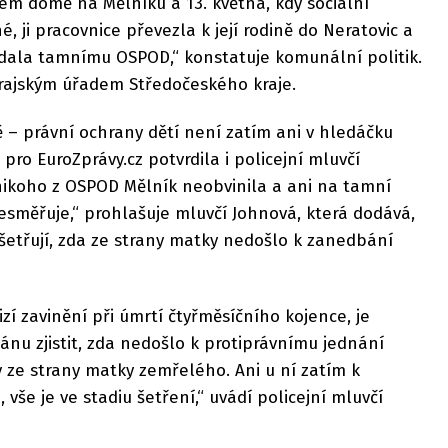
ém domě na Mělníku a 13. května, kdy sociální
 ji pracovnice převezla k její rodině do Neratovic a
ala tamnímu OSPOD,“ konstatuje komunální politik.
rajským úřadem Středočeského kraje.
 – právní ochrany dětí není zatím ani v hledáčku
 pro EuroZprávy.cz potvrdila i policejní mluvčí
 nikoho z OSPOD Mělník neobvinila a ani na tamní
esměřuje,“ prohlašuje mluvčí Johnová, která dodává,
ošetřují, zda ze strany matky nedošlo k zanedbání
izí zavinění při úmrtí čtyřměsíčního kojence, je
ánu zjistit, zda nedošlo k protiprávnímu jednání
 ze strany matky zemřelého. Ani u ní zatím k
še je ve stadiu šetření,“ uvádí policejní mluvčí