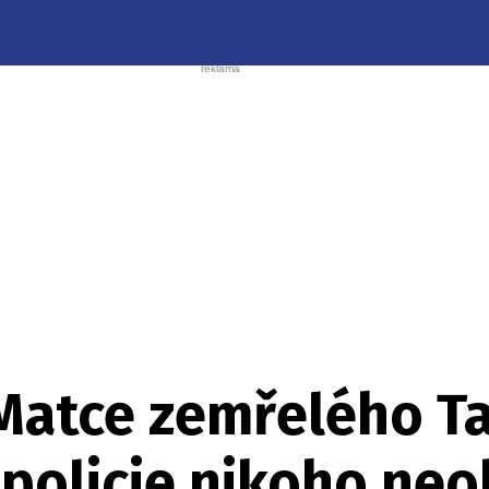
 Matce zemřelého T
 policie nikoho neob