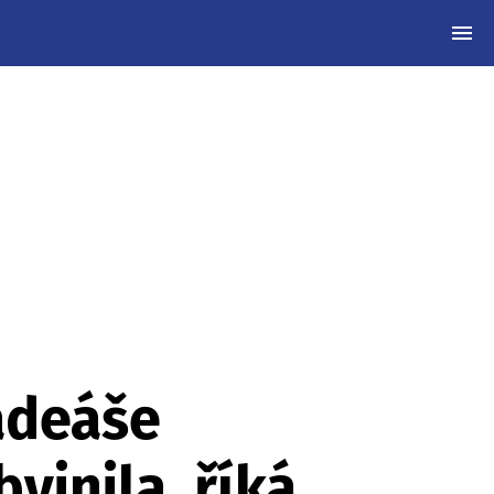
MEN
adeáše
vinila, říká