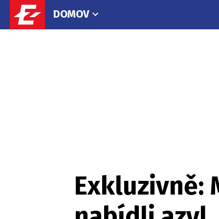
DOMOV
Exkluzivně:
nabídli azyl,