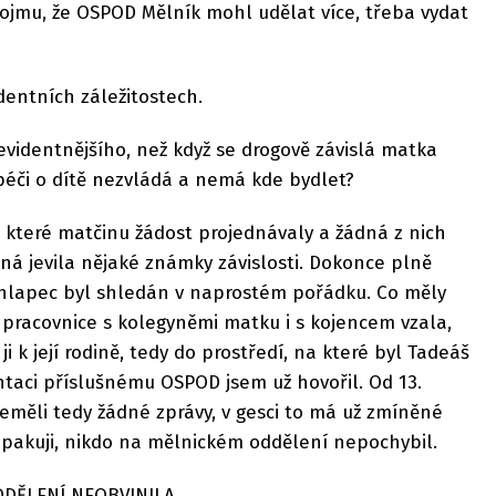
ojmu, že OSPOD Mělník mohl udělat více, třeba vydat
identních záležitostech.
evidentnějšího, než když se drogově závislá matka
péči o dítě nezvládá a nemá kde bydlet?
, které matčinu žádost projednávaly a žádná z nich
ná jevila nějaké známky závislosti. Dokonce plně
hlapec byl shledán v naprostém pořádku. Co měly
ť pracovnice s kolegyněmi matku i s kojencem vzala,
i k její rodině, tedy do prostředí, na které byl Tadeáš
taci příslušnému OSPOD jsem už hovořil. Od 13.
eměli tedy žádné zprávy, v gesci to má už zmíněné
opakuji, nikdo na mělnickém oddělení nepochybil.
DDĚLENÍ NEOBVINILA