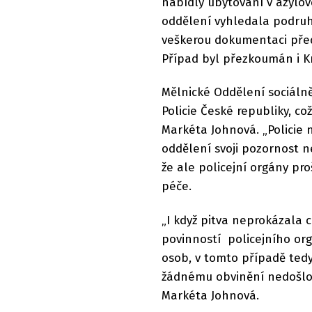
nabídly ubytování v azylov
oddělení vyhledala podruhé,
veškerou dokumentaci před
Případ byl přezkoumán i K
Mělnické Oddělení sociálně
Policie České republiky, což
Markéta Johnová. „Policie
oddělení svoji pozornost n
že ale policejní orgány pr
péče.
„I když pitva neprokázala c
povinností policejního org
osob, v tomto případě tedy
žádnému obvinění nedošlo, v
Markéta Johnová.