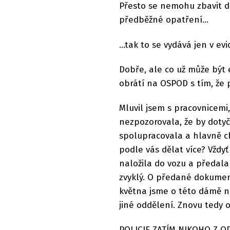
Přesto se nemohu zbavit d
předběžné opatření...
...tak to se vydává jen v ev
Dobře, ale co už může být 
obrátí na OSPOD s tím, že 
Mluvil jsem s pracovnicemi
nezpozorovala, že by dotyč
spolupracovala a hlavně c
podle vás dělat více? Vždy
naložila do vozu a předala j
zvyklý. O předané dokumen
května jsme o této dámě n
jiné oddělení. Znovu tedy 
POLICIE ZATÍM NIKOHO Z O