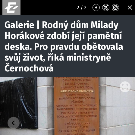
2
/ 2
Přejít
Přejít
Přejít
ZA
na
na
na
Facebook
Twitter
Instagr
Galerie | Rodný dům Milady
Horákové zdobí její pamětní
deska. Pro pravdu obětovala
svůj život, říká ministryně
Černochová
Předchozí