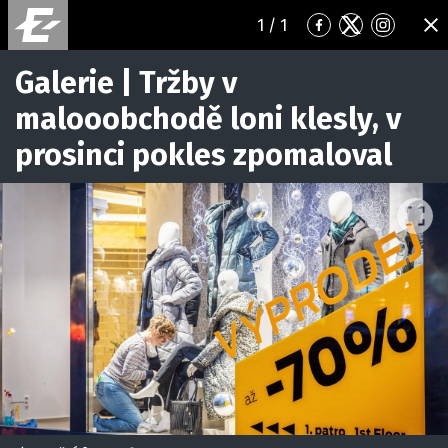
1
/ 1
Přejít
Přejít
Přejít
ZA
na
na
na
Facebook
Twitter
Instagr
Galerie | Tržby v
malooobchodě loni klesly, v
prosinci pokles zpomaloval