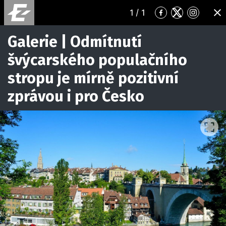
1
/ 1
Přejít
Přejít
Přejít
ZA
na
na
na
Facebook
Twitter
Instagr
Galerie | Odmítnutí
švýcarského populačního
stropu je mírně pozitivní
zprávou i pro Česko