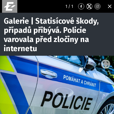
1
/ 1
Přejít
Přejít
Přejít
ZA
na
na
na
Facebook
Twitter
Instagr
Galerie | Statisícové škody,
případů přibývá. Policie
varovala před zločiny na
internetu