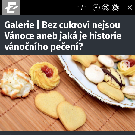
1
/ 1
Přejít
Přejít
Přejít
ZA
na
na
na
Facebook
Twitter
Instagr
Galerie | Bez cukroví nejsou
Vánoce aneb jaká je historie
vánočního pečení?