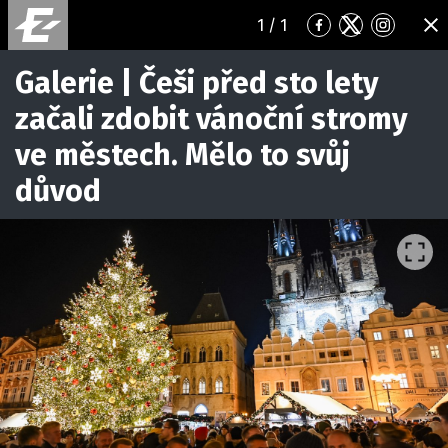
1
/ 1
Přejít
Přejít
Přejít
ZA
na
na
na
Facebook
Twitter
Instagr
Galerie | Češi před sto lety
začali zdobit vánoční stromy
ve městech. Mělo to svůj
důvod