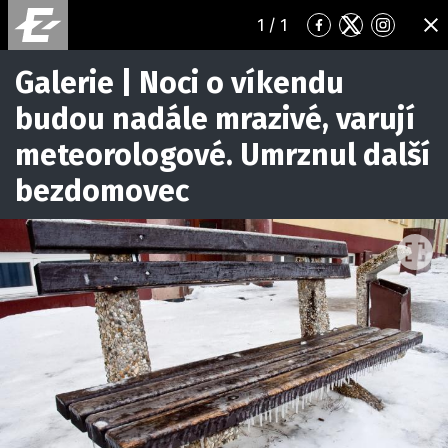
1
/ 1
Přejít
Přejít
Přejít
ZA
na
na
na
Facebook
Twitter
Instagr
Galerie | Noci o víkendu
budou nadále mrazivé, varují
meteorologové. Umrznul další
bezdomovec