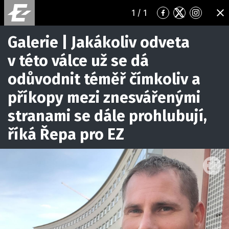
1
/ 1
Přejít
Přejít
Přejít
ZA
na
na
na
Facebook
Twitter
Instagr
Galerie | Jakákoliv odveta
v této válce už se dá
odůvodnit téměř čímkoliv a
příkopy mezi znesvářenými
stranami se dále prohlubují,
říká Řepa pro EZ