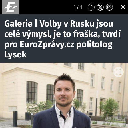
1
/ 1
Přejít
Přejít
Přejít
ZA
na
na
na
Facebook
Twitter
Instagr
Galerie | Volby v Rusku jsou
celé výmysl, je to fraška, tvrdí
pro EuroZprávy.cz politolog
Lysek