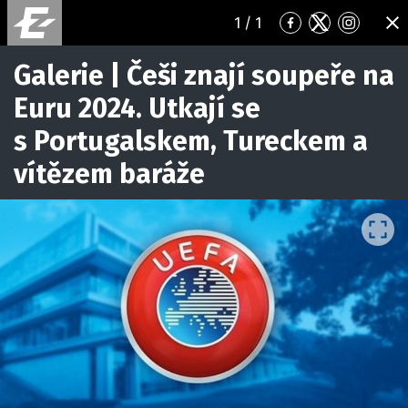
1
/ 1
Přejít
Přejít
Přejít
ZA
na
na
na
Facebook
Twitter
Instagr
Galerie | Češi znají soupeře na
Euru 2024. Utkají se
s Portugalskem, Tureckem a
vítězem baráže