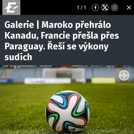
1
/ 1
Přejít
Přejít
Přejít
ZA
na
na
na
Facebook
Twitter
Instagr
Galerie | Maroko přehrálo
Kanadu, Francie přešla přes
Paraguay. Řeší se výkony
sudích