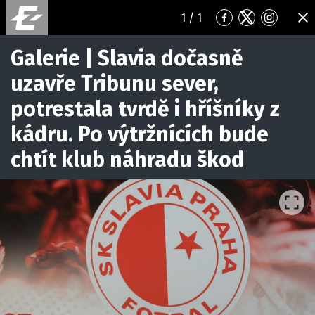
1
/ 1
Přejít
Přejít
Přejít
ZA
na
na
na
Facebook
Twitter
Instagr
Galerie | Slavia dočasně
uzavře Tribunu sever,
potrestala tvrdě i hříšníky z
kádru. Po výtržnících bude
chtít klub náhradu škod