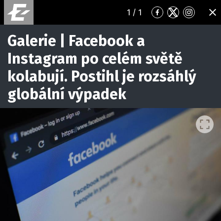
1
/ 1
Přejít
Přejít
Přejít
ZA
na
na
na
Facebook
Twitter
Instagr
Galerie | Facebook a
Instagram po celém světě
kolabují. Postihl je rozsáhlý
globální výpadek