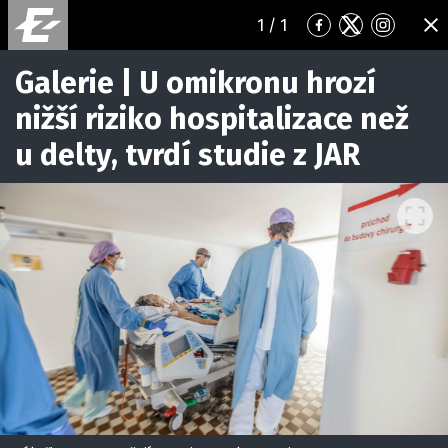
1
/ 1
Přejít
Přejít
Přejít
ZA
na
na
na
Facebook
Twitter
Instagr
Galerie | U omikronu hrozí
nižší riziko hospitalizace než
u delty, tvrdí studie z JAR