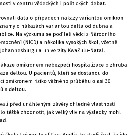
žnosti v centru vědeckých i politických debat.
orovnali data o případech nákazy variantou omikron
záznamy o nákazách variantou delta od dubna a
ublice. Na výzkumu se podíleli vědci z Národního
mocnění (NICD) a několika vysokých škol, včetně
 Johannesburgu a univerzity KwaZulu-Natal.
i nákaze omikronem nebezpečí hospitalizace o zhruba
kaze deltou. U pacientů, kteří se dostanou do
kci omikronem riziko vážného průběhu o asi 30
ů s deltou.
ovali před unáhlenými závěry ohledně vlastností
lo těžké zhodnotit, jak velký vliv na výsledky mohl
aci.
 školy University of East Anglia ke studii řekl, že jde