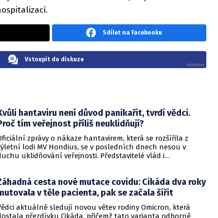
spitalizací.
Sdílet na Facebooku
Vstoupit do diskuze
Kvůli hantaviru není důvod panikařit, tvrdí vědci.
Proč tím veřejnost příliš neuklidňují?
Oficiální zprávy o nákaze hantavirem, která se rozšířila z
výletní lodi MV Hondius, se v posledních dnech nesou v
duchu uklidňování veřejnosti. Představitelé vlád i
zdravotnických organizací opakovaně zdůrazňují, že situace
je pod kontrolou a není důvod k panice. Někteří odborníci
Záhadná cesta nové mutace covidu: Cikáda dva roky
však podle CNN varují, že příliš sebevědomá rétorika, kterou
označují za úmyslné šíření klidu, může mít opačný účinek a
mutovala v těle pacienta, pak se začala šířit
prohloubit úzkost ve společnosti, která má stále v živé paměti
Vědci aktuálně sledují novou větev rodiny Omicron, která
pandemii covidu-19.
dostala přezdívku Cikáda, přičemž tato varianta odborně