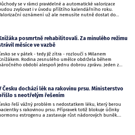
Důchody se v rámci pravidelné a automatické valorizace
budou zvyšovat i v úvodu příštího kalendářního roku.
Valorizační oznámení už ale nemusíte nutně dostat do
schránky. Pokud ho člověk chce mít na papíře, může si o něj
požádat.
Knížáka posmrtně rehabilitovali. Za minulého režimu
strávil měsíce ve vazbě
Česko se v pátek - tedy již zítra - rozloučí s Milanem
Knížákem. Rodina zesnulého umělce obdržela během
náročného období alespoň jednu dobrou zprávu. Jeden z
pražských obvodních soudů Knížáka definitivně rehabilitoval
za vazební stíhání v dobách komunistického režimu.
V Česku dochází lék na rakovinu prsu. Ministerstvo
přišlo s neotřelým řešením
Česko řeší vážný problém s nedostatkem léku, který berou
pacientky s rakovinou prsu. Přípravek totiž blokuje účinky
hormonu estrogenu a zastavuje růst nádorových buněk.
Pomoci má zvláštní léčebný program, který připravilo
ministerstvo zdravotnictví.