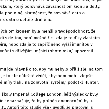
ýzkum, který porovnává závažnost omikronu a delty.
ale podle něj skutečnost, že srovnává data o
 a data o deltě z druhého.
ovaných omikronem byla menší pravděpodobnost, že
idí s deltou, není možné říci, zda je to díky vlastním
iru, nebo zda je to zapříčiněno vyšší imunitou v
vnání s dřívějšími měsíci tohoto roku," upozornil
mu jde hlavně o to, aby mu nebylo příliš zle, na tom
e. Je to ale důležité vědět, abychom mohli zlepšit
míry tlaku na zdravotní systém," podotkl Hunter.
 školy Imperial College London, jejíž výsledky byly
nic nenaznačuje, že by průběh onemocnění byl u
ty. Autoři této studie však uvedli, že pracovali s