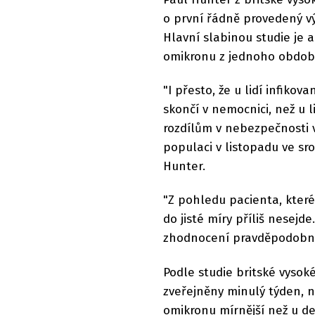
o první řádně provedený v
Hlavní slabinou studie je 
omikronu z jednoho období
"I přesto, že u lidí infik
skončí v nemocnici, než u l
rozdílům v nebezpečnosti v
populaci v listopadu ve sro
Hunter.
"Z pohledu pacienta, které
do jisté míry příliš nesejd
zhodnocení pravděpodobné 
Podle studie britské vysoké
zveřejněny minulý týden, 
omikronu mírnější než u del