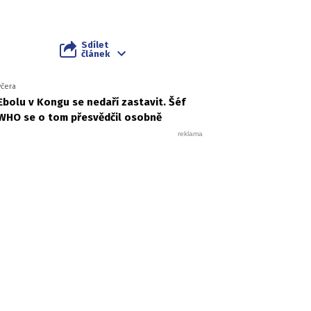
Sdílet
článek
včera
Ebolu v Kongu se nedaří zastavit. Šéf
WHO se o tom přesvědčil osobně