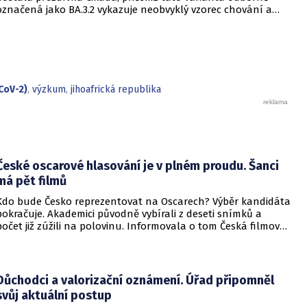
označená jako BA.3.2 vykazuje neobvyklý vzorec chování a
zdá se, že se zaměřuje především na děti. Přestože virus
neustále mutuje, odborníci uklidňují, že tato verze
nezpůsobuje těžší průběh onemocnění u dětí ani u
dospělých. Její přezdívka vychází z vlastností hmyzu, který se
dokáže na dlouhou dobu stáhnout do ústraní a poté se
nečekaně vynořit po letech strávených pod zemí.
CoV-2)
,
výzkum
,
jihoafrická republika
České oscarové hlasování je v plném proudu. Šanci
má pět filmů
Kdo bude Česko reprezentovat na Oscarech? Výběr kandidáta
pokračuje. Akademici původně vybírali z deseti snímků a
počet již zúžili na polovinu. Informovala o tom Česká filmová
a televizní akademie.
Důchodci a valorizační oznámení. Úřad připomněl
svůj aktuální postup