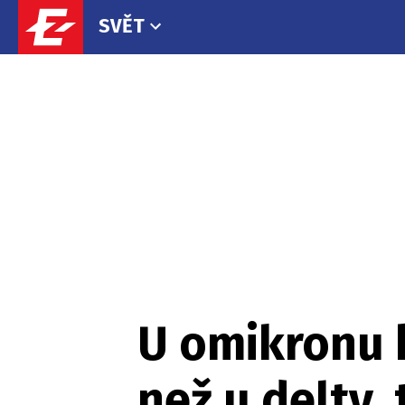
SVĚT
U omikronu h
než u delty, 