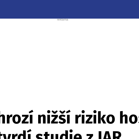
rozí nižší riziko ho
tvrdí studie z JAR