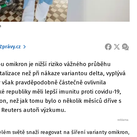
m
Zprávy.cz
FACEBOOK
X
ZPRÁ
u omikron je nižší riziko vážného průběhu
talizace než při nákaze variantou delta, vyplývá
ky však pravděpodobně částečně ovlivnila
é republiky měli lepší imunitu proti covidu-19,
ron, než jak tomu bylo o několik měsíců dříve s
 Reuters autoři výzkumu.
elém světě snaží reagovat na šíření varianty omikron,