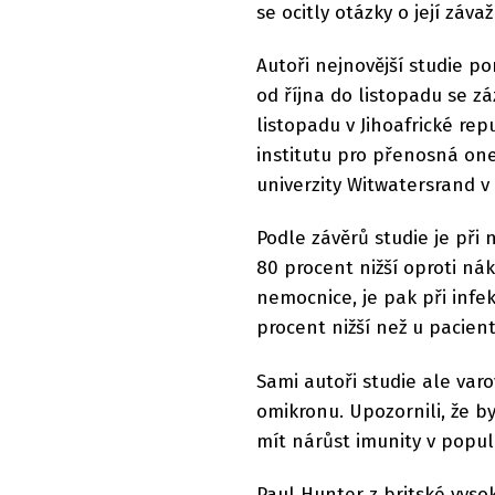
se ocitly otázky o její záva
Autoři nejnovější studie p
od října do listopadu se 
listopadu v Jihoafrické rep
institutu pro přenosná one
univerzity Witwatersrand v
Podle závěrů studie je př
80 procent nižší oproti ná
nemocnice, je pak při infe
procent nižší než u pacient
Sami autoři studie ale var
omikronu. Upozornili, že by
mít nárůst imunity v popul
Paul Hunter z britské vysoké