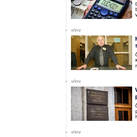
včera
včera
včera