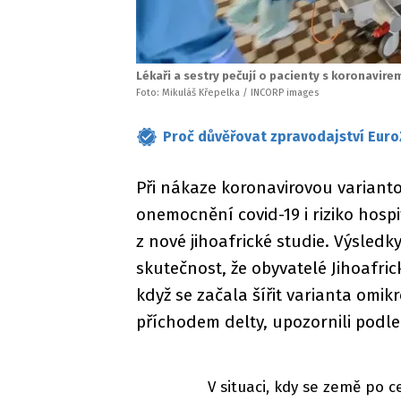
Lékaři a sestry pečují o pacienty s koronavire
Foto: Mikuláš Křepelka / INCORP images
Proč důvěřovat zpravodajství Euro
Při nákaze koronavirovou varianto
onemocnění covid-19 i riziko hospi
z nové jihoafrické studie. Výsled
skutečnost, že obyvatelé Jihoafrick
když se začala šířit varianta omik
příchodem delty, upozornili podle
V situaci, kdy se země po c