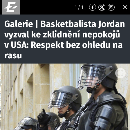
1
/ 1
Přejít
Přejít
Přejít
ZA
na
na
na
Facebook
Twitter
Instagr
Galerie | Basketbalista Jordan
vyzval ke zklidnění nepokojů
v USA: Respekt bez ohledu na
rasu