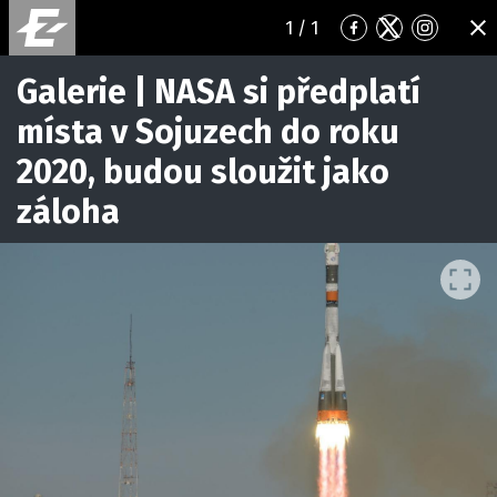
1
/ 1
Přejít
Přejít
Přejít
ZA
na
na
na
Facebook
Twitter
Instagr
Galerie | NASA si předplatí
místa v Sojuzech do roku
2020, budou sloužit jako
záloha