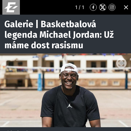
1
/ 1
Přejít
Přejít
Přejít
ZA
na
na
na
Facebook
Twitter
Instagr
Galerie | Basketbalová
legenda Michael Jordan: Už
máme dost rasismu