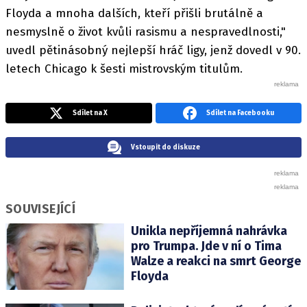
Floyda a mnoha dalších, kteří přišli brutálně a
nesmyslně o život kvůli rasismu a nespravedlnosti,"
uvedl pětinásobný nejlepší hráč ligy, jenž dovedl v 90.
letech Chicago k šesti mistrovským titulům.
Sdílet na X
Sdílet na Facebooku
Vstoupit do diskuze
SOUVISEJÍCÍ
Unikla nepříjemná nahrávka
pro Trumpa. Jde v ní o Tima
Walze a reakci na smrt George
Floyda