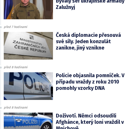
bývalý šéf ukrajinské armády
Zalužnyj
před 7 hodinami
Česká diplomacie přesouvá
své síly. Jeden konzulát
zanikne, jiný vznikne
před 8 hodinami
Policie objasnila pomníček. V
případu vraždy z roku 2010
pomohly vzorky DNA
před 8 hodinami
Doživotí. Němci odsoudili
Afghánce, který loni vraždil v
Mnichově