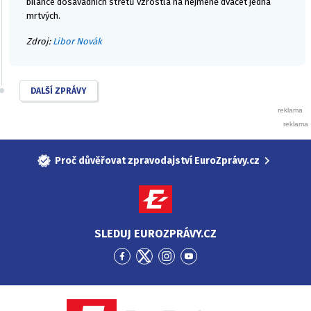
bilance dosavadních střetů vzrostla na nejméně dvacet jedna
mrtvých.
Zdroj:
Libor Novák
DALŠÍ ZPRÁVY
Proč důvěřovat zpravodajství EuroZprávy.cz
SLEDUJ EUROZPRÁVY.CZ
Přejít
Přejít
Přejít
Přejít
na
na
na
na
Facebook
Twitter
Instagram
YouTube