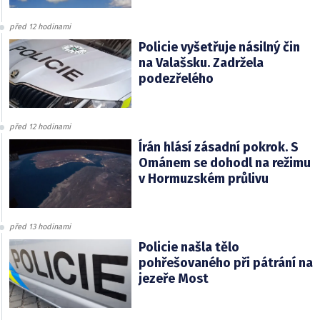
před 12 hodinami
Policie vyšetřuje násilný čin
na Valašsku. Zadržela
podezřelého
před 12 hodinami
Írán hlásí zásadní pokrok. S
Ománem se dohodl na režimu
v Hormuzském průlivu
před 13 hodinami
Policie našla tělo
pohřešovaného při pátrání na
jezeře Most