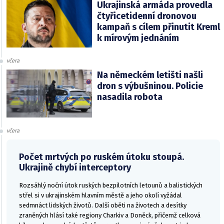
Ukrajinská armáda provedla
čtyřicetidenní dronovou
kampaň s cílem přinutit Kreml
k mírovým jednáním
včera
Na německém letišti našli
dron s výbušninou. Policie
nasadila robota
včera
Počet mrtvých po ruském útoku stoupá.
Ukrajině chybí interceptory
Rozsáhlý noční útok ruských bezpilotních letounů a balistických
střel si v ukrajinském hlavním městě a jeho okolí vyžádal
sedmnáct lidských životů. Další oběti na životech a desítky
zraněných hlásí také regiony Charkiv a Doněck, přičemž celková