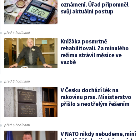
oznámení. Úřad připomněl
svůj aktuální postup
před 4 hodinami
Knížáka posmrtně
rehabilitovali. Za minulého
režimu strávil měsíce ve
vazbě
před 5 hodinami
V Česku dochází lék na
rakovinu prsu. Ministerstvo
přišlo s neotřelým řešením
před 6 hodinami
V NATO nikdy nebudeme, míní