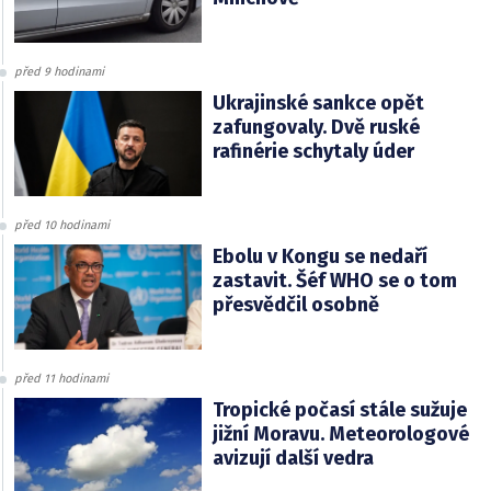
před 9 hodinami
Ukrajinské sankce opět
zafungovaly. Dvě ruské
rafinérie schytaly úder
před 10 hodinami
Ebolu v Kongu se nedaří
zastavit. Šéf WHO se o tom
přesvědčil osobně
před 11 hodinami
Tropické počasí stále sužuje
jižní Moravu. Meteorologové
avizují další vedra