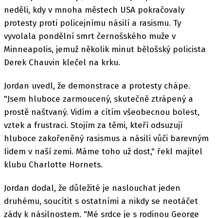
neděli, kdy v mnoha městech USA pokračovaly
protesty proti policejnímu násilí a rasismu. Ty
vyvolala pondělní smrt černošského muže v
Minneapolis, jemuž několik minut bělošský policista
Derek Chauvin klečel na krku.
Jordan uvedl, že demonstrace a protesty chápe.
"Jsem hluboce zarmoucený, skutečně ztrápený a
prostě naštvaný. Vidím a cítím všeobecnou bolest,
vztek a frustraci. Stojím za těmi, kteří odsuzují
hluboce zakořeněný rasismus a násilí vůči barevným
lidem v naší zemi. Máme toho už dost," řekl majitel
klubu Charlotte Hornets.
Jordan dodal, že důležité je naslouchat jeden
druhému, soucítit s ostatními a nikdy se neotáčet
zády k násilnostem. "Mé srdce je s rodinou George