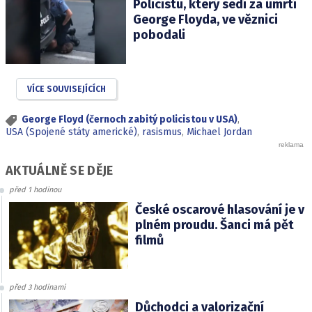
Policistu, který sedí za úmrtí
George Floyda, ve věznici
pobodali
VÍCE SOUVISEJÍCÍCH
George Floyd (černoch zabitý policistou v USA)
,
USA (Spojené státy americké)
,
rasismus
,
Michael Jordan
AKTUÁLNĚ SE DĚJE
před 1 hodinou
České oscarové hlasování je v
plném proudu. Šanci má pět
filmů
před 3 hodinami
Důchodci a valorizační