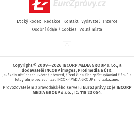
EuroZprávy.cz
Etický kodex
Redakce
Kontakt
Vydavatel
Inzerce
Osobní údaje / Cookies
Volná místa
Přejít
na
začátek
stránky
Copyright © 2009—2026 INCORP MEDIA GROUP s.r.o., a
dodavatelé INCORP images, Profimedia a ČTK.
Jakékoliv užití obsahu včetně převzetí, šíření či dalšího zpřístupňování článků a
fotografií je bez souhlasu INCORP MEDIA GROUP s.r.o. zakázáno.
Provozovatelem zpravodajského serveru
EuroZprávy.cz
je
INCORP
MEDIA GROUP s.r.o.
, IC:
118 23 054
.