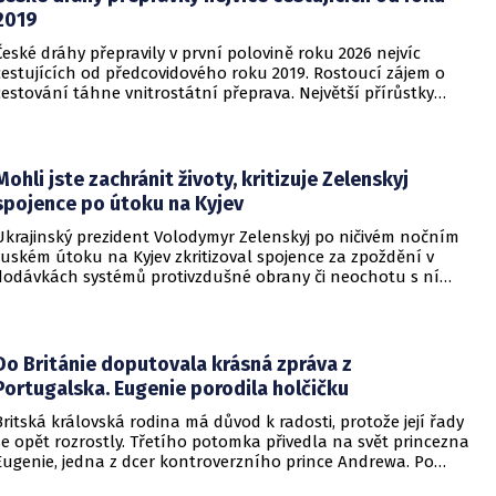
2019
České dráhy přepravily v první polovině roku 2026 nejvíc
cestujících od předcovidového roku 2019. Rostoucí zájem o
cestování táhne vnitrostátní přeprava. Největší přírůstky
cestujících zaznamenal dopravce v rámci regionálních
dopravních systémů a na vybraných dálkových linkách s
velkým konkurenčním potenciálem, především v porovnání s
individuálním motorismem.
Mohli jste zachránit životy, kritizuje Zelenskyj
spojence po útoku na Kyjev
Ukrajinský prezident Volodymyr Zelenskyj po ničivém nočním
ruském útoku na Kyjev zkritizoval spojence za zpoždění v
dodávkách systémů protivzdušné obrany či neochotu s ní
pomoci. Podle Zelenského by mělo dojít i k uvalení dalších
sankcí na Rusko.
Do Británie doputovala krásná zpráva z
Portugalska. Eugenie porodila holčičku
Britská královská rodina má důvod k radosti, protože její řady
se opět rozrostly. Třetího potomka přivedla na svět princezna
Eugenie, jedna z dcer kontroverzního prince Andrewa. Po
dvou chlapcích se dočkala i holčičky.