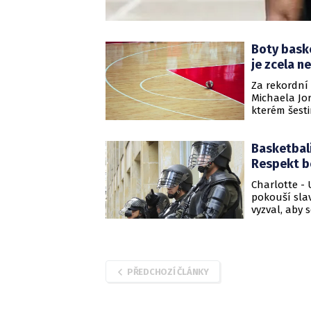
Boty bask
je zcela n
Za rekordní
Michaela Jo
kterém šest
1984/85, se 
rekord za pá
Basketbali
Respekt b
Charlotte - 
pokouší slav
vyzval, aby 
PŘEDCHOZÍ ČLÁNKY