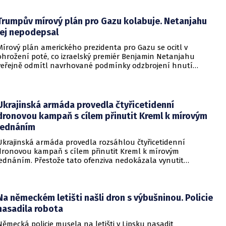
Trumpův mírový plán pro Gazu kolabuje. Netanjahu
jej nepodepsal
Mírový plán amerického prezidenta pro Gazu se ocitl v
ohrožení poté, co izraelský premiér Benjamin Netanjahu
veřejně odmítl navrhované podmínky odzbrojení hnutí
Hamás. Zatímco šéf Bílého domu dříve tvrdil, že Izrael je s
předběžnou dohodou spokojen, izraelská vláda dala jasně
najevo, že finální text nepodepsala.
Ukrajinská armáda provedla čtyřicetidenní
dronovou kampaň s cílem přinutit Kreml k mírovým
jednáním
Ukrajinská armáda provedla rozsáhlou čtyřicetidenní
dronovou kampaň s cílem přinutit Kreml k mírovým
jednáním. Přestože tato ofenziva nedokázala vynutit
okamžité příměří, způsobila obrovské a citelné škody v ruské
ojenské i civilní logistice.
Na německém letišti našli dron s výbušninou. Policie
nasadila robota
Německá policie musela na letišti v Lipsku nasadit