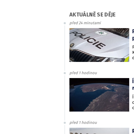
AKTUÁLNĚ SE DĚJE
před 24 minutami
před 1 hodinou
před 1 hodinou