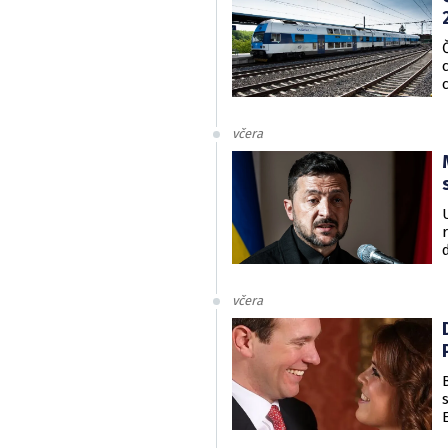
včera
včera