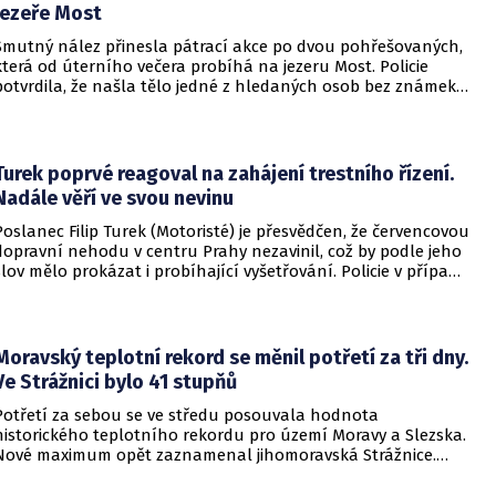
jezeře Most
Smutný nález přinesla pátrací akce po dvou pohřešovaných,
která od úterního večera probíhá na jezeru Most. Policie
potvrdila, že našla tělo jedné z hledaných osob bez známek
života. Pátrání po druhém člověku pokračuje.
Turek poprvé reagoval na zahájení trestního řízení.
Nadále věří ve svou nevinu
Poslanec Filip Turek (Motoristé) je přesvědčen, že červencovou
dopravní nehodu v centru Prahy nezavinil, což by podle jeho
slov mělo prokázat i probíhající vyšetřování. Policie v případu
zahájila trestní řízení a zároveň nařídila znalecké zkoumání.
Nikdo zatím nebyl obviněn.
Moravský teplotní rekord se měnil potřetí za tři dny.
Ve Strážnici bylo 41 stupňů
Potřetí za sebou se ve středu posouvala hodnota
historického teplotního rekordu pro území Moravy a Slezska.
Nové maximum opět zaznamenal jihomoravská Strážnice.
Vyvrcholila tak nynější vlna veder, v dalších dnech se
ochladí.