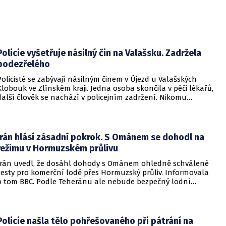
Policie vyšetřuje násilný čin na Valašsku. Zadržela
podezřelého
Policisté se zabývají násilným činem v Újezd u Valašských
Klobouk ve Zlínském kraji. Jedna osoba skončila v péči lékařů,
další člověk se nachází v policejním zadržení. Nikomu
nehrozí žádné nebezpečí.
Írán hlásí zásadní pokrok. S Ománem se dohodl na
režimu v Hormuzském průlivu
Írán uvedl, že dosáhl dohody s Ománem ohledně schválené
cesty pro komerční lodě přes Hormuzský průliv. Informovala
o tom BBC. Podle Teheránu ale nebude bezpečný lodní
provoz zcela zaručen kvůli aktivitám Američanů.
Policie našla tělo pohřešovaného při pátrání na