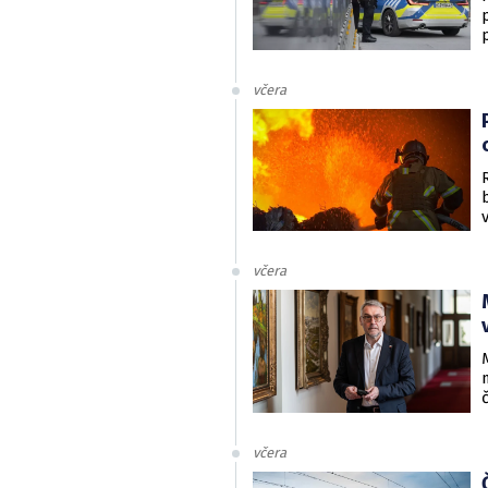
včera
včera
včera