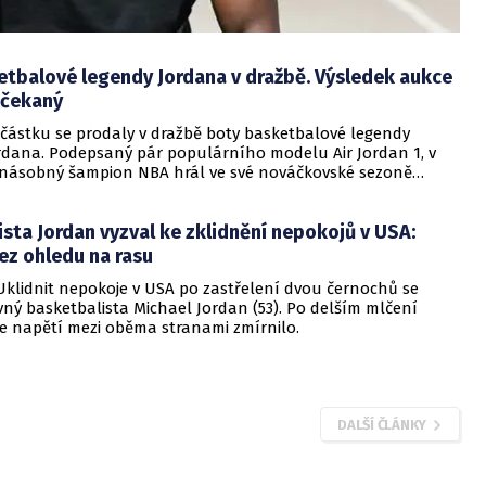
etbalové legendy Jordana v dražbě. Výsledek aukce
ečekaný
 částku se prodaly v dražbě boty basketbalové legendy
rdana. Podepsaný pár populárního modelu Air Jordan 1, v
inásobný šampion NBA hrál ve své nováčkovské sezoně
vydražily za 560.000 dolarů (14,3 milionu korun). Dosavadní
r sportovních bot byl překonán o více než 120.000 dolarů.
sta Jordan vyzval ke zklidnění nepokojů v USA:
ez ohledu na rasu
Uklidnit nepokoje v USA po zastřelení dvou černochů se
ný basketbalista Michael Jordan (53). Po delším mlčení
se napětí mezi oběma stranami zmírnilo.
DALŠÍ ČLÁNKY