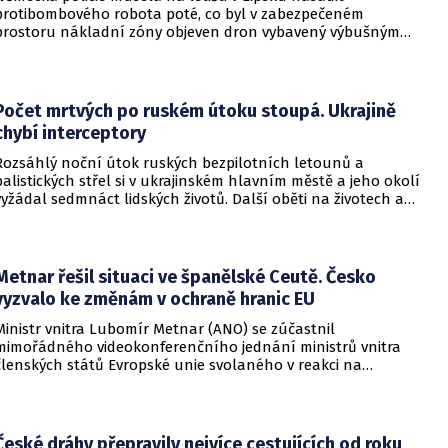
protibombového robota poté, co byl v zabezpečeném
prostoru nákladní zóny objeven dron vybavený výbušným
zařízením. Incident se odehrál v bezprostřední blízkosti
ukrajinského nákladního letounu a vyžádal si dočasné
přerušení provozu i odklonění několika letů.
Počet mrtvých po ruském útoku stoupá. Ukrajině
chybí interceptory
Rozsáhlý noční útok ruských bezpilotních letounů a
balistických střel si v ukrajinském hlavním městě a jeho okolí
vyžádal sedmnáct lidských životů. Další oběti na životech a
desítky zraněných hlásí také regiony Charkiv a Doněck,
přičemž celková bilance dosavadních střetů vzrostla na
nejméně dvacet jedna mrtvých.
Metnar řešil situaci ve španělské Ceutě. Česko
vyzvalo ke změnám v ochraně hranic EU
Ministr vnitra Lubomír Metnar (ANO) se zúčastnil
mimořádného videokonferenčního jednání ministrů vnitra
členských států Evropské unie svolaného v reakci na
migrační situaci ve španělské exklávě Ceuta. Hlavním
tématem byl aktuální vývoj, přijatá opatření i další postup
při ochraně vnějších hranic Evropské unie.
České dráhy přepravily nejvíce cestujících od roku