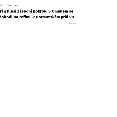
před 1 hodinou
Írán hlásí zásadní pokrok. S Ománem se
dohodl na režimu v Hormuzském průlivu