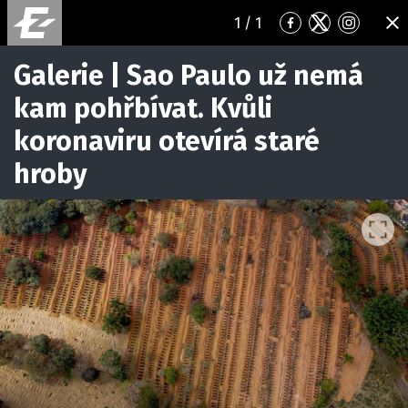
1
/ 1
Přejít
Přejít
Přejít
ZA
na
na
na
Facebook
Twitter
Instagr
Galerie | Sao Paulo už nemá
kam pohřbívat. Kvůli
koronaviru otevírá staré
hroby