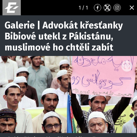
1
/ 1
Přejít
Přejít
Přejít
ZA
na
na
na
Facebook
Twitter
Instagr
Galerie | Advokát křesťanky
Bibiové utekl z Pákistánu,
muslimové ho chtěli zabít