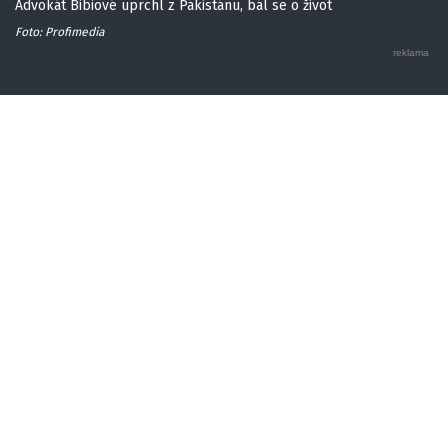
Advokát Bibiové uprchl z Pákistánu, bál se o život
Foto: Profimedia