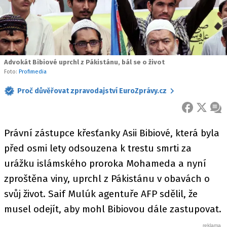
Advokát Bibiové uprchl z Pákistánu, bál se o život
Foto:
Profimedia
Proč důvěřovat zpravodajství EuroZprávy.cz
FACEBOOK
X
ZPR
Právní zástupce křesťanky Asii Bibiové, která byla
před osmi lety odsouzena k trestu smrti za
urážku islámského proroka Mohameda a nyní
zproštěna viny, uprchl z Pákistánu v obavách o
svůj život. Saif Mulúk agentuře AFP sdělil, že
musel odejít, aby mohl Bibiovou dále zastupovat.