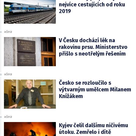
nejvíce cestujících od roku
2019
včera
V Česku dochází lék na
rakovinu prsu. Ministerstvo
přišlo s neotřelým řešením
včera
Česko se rozloučilo s
výtvarným umělcem Milanem
Knížákem
včera
Kyjev čelil dalšímu ničivému
útoku. Zemřelo i dítě