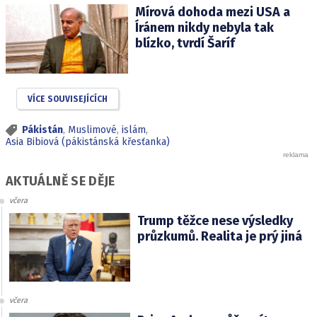
Mírová dohoda mezi USA a
Íránem nikdy nebyla tak
blízko, tvrdí Šaríf
VÍCE SOUVISEJÍCÍCH
Pákistán
,
Muslimové
,
islám
,
Asia Bibiová (pákistánská křesťanka)
AKTUÁLNĚ SE DĚJE
včera
Trump těžce nese výsledky
průzkumů. Realita je prý jiná
včera