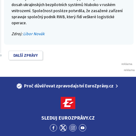
dosah ukrajinských bezpilotních systémů hluboko v ruském
vnitrozemí. Společnost posléze potvrdila, že zasažené zařízení
spravuje společný podnik RWB, který řídí veškeré logistické
operace.
Zdroj:
Libor Novák
DALŠÍ ZPRÁVY
Proč důvěřovat zpravodajství EuroZprávy.cz
SLEDUJ EUROZPRÁVY.CZ
Přejít
Přejít
Přejít
Přejít