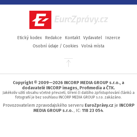
na
na
na
na
Facebook
Twitter
Instagram
YouTube
EuroZprávy.cz
Etický kodex
Redakce
Kontakt
Vydavatel
Inzerce
Osobní údaje / Cookies
Volná místa
Přejít
na
začátek
stránky
Copyright © 2009—2026 INCORP MEDIA GROUP s.r.o., a
dodavatelé INCORP images, Profimedia a ČTK.
Jakékoliv užití obsahu včetně převzetí, šíření či dalšího zpřístupňování článků a
fotografií je bez souhlasu INCORP MEDIA GROUP s.r.o. zakázáno.
Provozovatelem zpravodajského serveru
EuroZprávy.cz
je
INCORP
MEDIA GROUP s.r.o.
, IC:
118 23 054
.