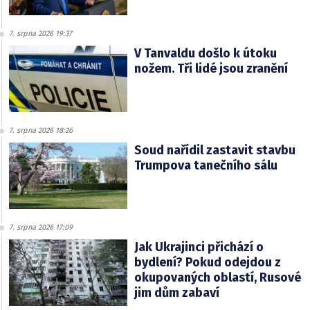
7. srpna 2026 19:37
V Tanvaldu došlo k útoku
nožem. Tři lidé jsou zranění
7. srpna 2026 18:26
Soud nařídil zastavit stavbu
Trumpova tanečního sálu
7. srpna 2026 17:09
Jak Ukrajinci přichází o
bydlení? Pokud odejdou z
okupovaných oblastí, Rusové
jim dům zabaví