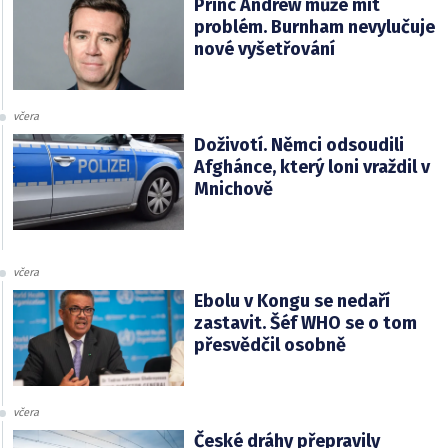
Princ Andrew může mít
problém. Burnham nevylučuje
nové vyšetřování
včera
Doživotí. Němci odsoudili
Afghánce, který loni vraždil v
Mnichově
včera
Ebolu v Kongu se nedaří
zastavit. Šéf WHO se o tom
přesvědčil osobně
včera
České dráhy přepravily