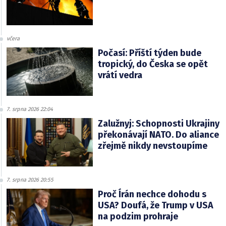
včera
Počasí: Příští týden bude
tropický, do Česka se opět
vrátí vedra
7. srpna 2026 22:04
Zalužnyj: Schopnosti Ukrajiny
překonávají NATO. Do aliance
zřejmě nikdy nevstoupíme
7. srpna 2026 20:55
Proč Írán nechce dohodu s
USA? Doufá, že Trump v USA
na podzim prohraje