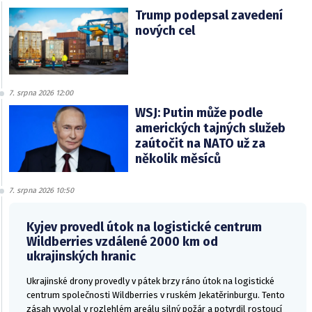
Trump podepsal zavedení
nových cel
7. srpna 2026 12:00
WSJ: Putin může podle
amerických tajných služeb
zaútočit na NATO už za
několik měsíců
7. srpna 2026 10:50
Kyjev provedl útok na logistické centrum
Wildberries vzdálené 2000 km od
ukrajinských hranic
Ukrajinské drony provedly v pátek brzy ráno útok na logistické
centrum společnosti Wildberries v ruském Jekatěrinburgu. Tento
zásah vyvolal v rozlehlém areálu silný požár a potvrdil rostoucí