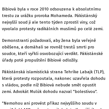
Bibiová byla v roce 2010 odsouzena k absolutnímu
trestu za urážku proroka Mohameda. Pákistánský
nejvyšší soud ji ale tento týden zprostil viny, což
vyvolalo protesty radikálních muslimů po celé zemi.
Demonstranti požadovali, aby žena byla veřejně
oběšena, a domáhali se rovněž trestů smrti pro
soudce, kteří vyřkli osvobozující verdikt. Pákistánské
úřady poté propuštění Bibiové odložily.
Pákistánská islamistická strana Tehríke Labajk (TLP),
která protesty rozpoutala, nakonec uzavřela dohodu
s vládou, podle níž Bibiová nebude smět opustit
zemi. Advokát Mulúk dohodu nazval "bolestivou".
"Nemohou ani provést příkaz nejvyššího soudu v