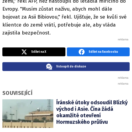
zemi," řekl AFP, než nastoupil do letadla mířícího do
Evropy. "Musím zůstat naživu, abych mohl dále
bojovat za Asii Bibiovou," řekl. Ujišťuje, že se kvůli své
klientce do země vrátí, potřebuje ale, aby vláda
zajistila bezpečnost.
Sdílet na X
Sdílet na Facebooku
Vstoupit do diskuze
SOUVISEJÍCÍ
Íránské útoky odsoudil Blízký
východ i Asie. Čína žádá
okamžité otevření
Hormuzského průlivu