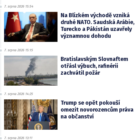
7. srpna 2026 15:54
Na Blízkém východě vzniká
druhé NATO. Saudská Arábie,
Turecko a Pákistán uzavřely
významnou dohodu
7. srpna 2026 15:15
Bratislavským Slovnaftem
otřásl výbuch, rafinérii
zachvátil požár
7. srpna 2026 14:25
Trump se opět pokouší
omezit novorozencům práva
na občanství
7. srpna 2026 13:11