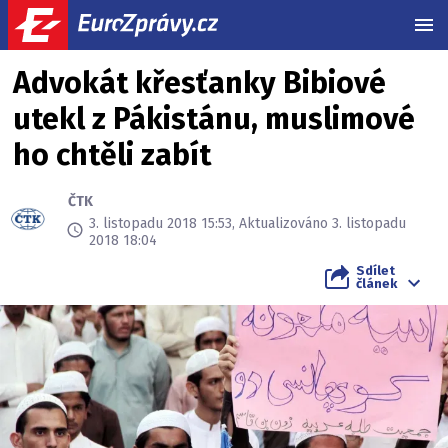
MEN
Advokát křesťanky Bibiové
utekl z Pákistánu, muslimové
ho chtěli zabít
ČTK
3. listopadu 2018 15:53, Aktualizováno 3. listopadu
2018 18:04
Sdílet
článek