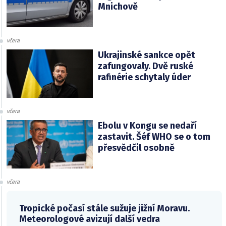
Mnichově
včera
Ukrajinské sankce opět
zafungovaly. Dvě ruské
rafinérie schytaly úder
včera
Ebolu v Kongu se nedaří
zastavit. Šéf WHO se o tom
přesvědčil osobně
včera
Tropické počasí stále sužuje jižní Moravu.
Meteorologové avizují další vedra