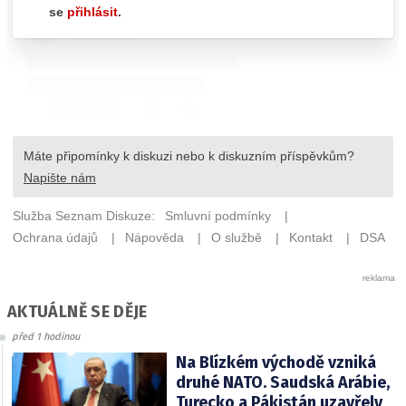
AKTUÁLNĚ SE DĚJE
před 1 hodinou
Na Blízkém východě vzniká
druhé NATO. Saudská Arábie,
Turecko a Pákistán uzavřely