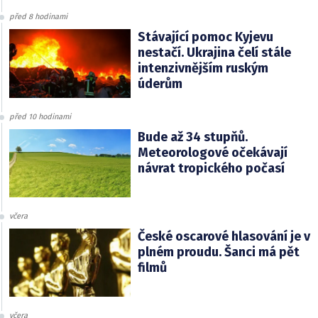
před 8 hodinami
Stávající pomoc Kyjevu
nestačí. Ukrajina čelí stále
intenzivnějším ruským
úderům
před 10 hodinami
Bude až 34 stupňů.
Meteorologové očekávají
návrat tropického počasí
včera
České oscarové hlasování je v
plném proudu. Šanci má pět
filmů
včera