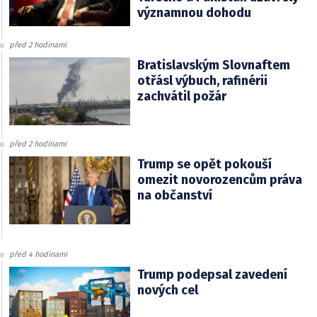
významnou dohodu
před 2 hodinami
Bratislavským Slovnaftem
otřásl výbuch, rafinérii
zachvátil požár
před 2 hodinami
Trump se opět pokouší
omezit novorozencům práva
na občanství
před 4 hodinami
Trump podepsal zavedení
nových cel