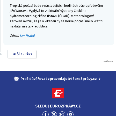
Tropické počasí bude v následujících hodinách trápit především
jižní Moravu. Vyplývá to z aktuální výstrahy Českého
hydrometeorologického ústavu (ČHMÚ). Meteorologové
zároveň avizují, že již o víkendu by se horké počasí mělo vrátit i
na další místa v republice.
Zdroj:
Jan Hrabě
DALŠÍ ZPRÁVY
Proč důvěřovat zpravodajství EuroZprávy.cz
SLEDUJ EUROZPRÁVY.CZ