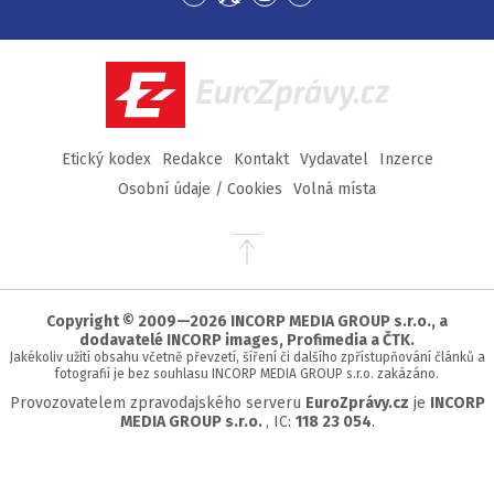
Přejít
Přejít
Přejít
Přejít
na
na
na
na
Facebook
Twitter
Instagram
YouTube
EuroZprávy.cz
Etický kodex
Redakce
Kontakt
Vydavatel
Inzerce
Osobní údaje / Cookies
Volná místa
Přejít
na
začátek
stránky
Copyright © 2009—2026 INCORP MEDIA GROUP s.r.o., a
dodavatelé INCORP images, Profimedia a ČTK.
Jakékoliv užití obsahu včetně převzetí, šíření či dalšího zpřístupňování článků a
fotografií je bez souhlasu INCORP MEDIA GROUP s.r.o. zakázáno.
Provozovatelem zpravodajského serveru
EuroZprávy.cz
je
INCORP
MEDIA GROUP s.r.o.
, IC:
118 23 054
.