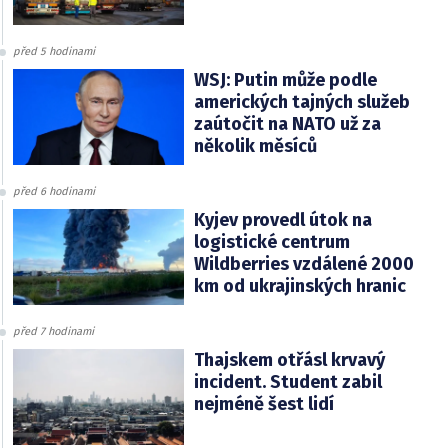
před 5 hodinami
WSJ: Putin může podle
amerických tajných služeb
zaútočit na NATO už za
několik měsíců
před 6 hodinami
Kyjev provedl útok na
logistické centrum
Wildberries vzdálené 2000
km od ukrajinských hranic
před 7 hodinami
Thajskem otřásl krvavý
incident. Student zabil
nejméně šest lidí