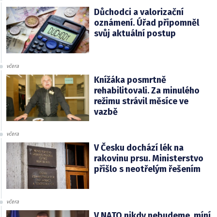
Důchodci a valorizační
oznámení. Úřad připomněl
svůj aktuální postup
včera
Knížáka posmrtně
rehabilitovali. Za minulého
režimu strávil měsíce ve
vazbě
včera
V Česku dochází lék na
rakovinu prsu. Ministerstvo
přišlo s neotřelým řešením
včera
V NATO nikdy nebudeme, míní