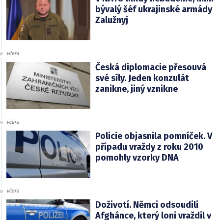
bývalý šéf ukrajinské armády
Zalužnyj
včera
Česká diplomacie přesouvá
své síly. Jeden konzulát
zanikne, jiný vznikne
včera
Policie objasnila pomníček. V
případu vraždy z roku 2010
pomohly vzorky DNA
včera
Doživotí. Němci odsoudili
Afghánce, který loni vraždil v