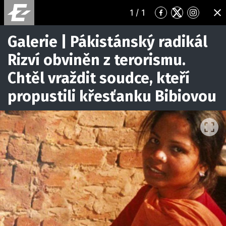
1
/ 1
Přejít
Přejít
Přejít
ZA
na
na
na
Facebook
Twitter
Instagr
Galerie | Pákistánský radikál
Rizví obviněn z terorismu.
Chtěl vraždit soudce, kteří
propustili křesťanku Bibiovou