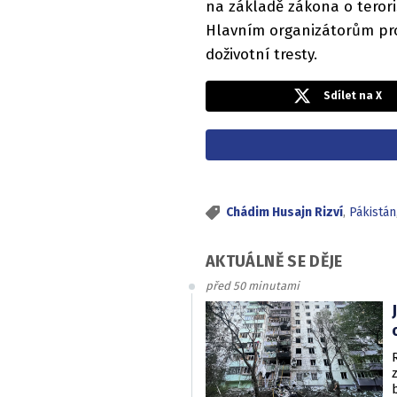
na základě zákona o teroris
Hlavním organizátorům pro
doživotní tresty.
Sdílet na X
Chádim Husajn Rizví
,
Pákistán
AKTUÁLNĚ SE DĚJE
před 50 minutami