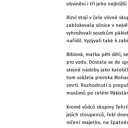
obviněni i tři jeho nejbližš
Rizví stojí v čele vlivné s
zablokovala silnice v nejv
vyhrožovali soudcům pákis
nařídil. Vyzývali také k za
Bibiová, matka pěti dětí, s
pro vodu. Dostala se do s
stejné nádoby jako katoličk
tom urážela proroka Moham
smrti. Rozhodnutí o propu
muslimů po celém Pákistá
Kromě vůdců skupiny Tehrík
jejích stoupenců, řekl dnes
ničení majetku, na špatné