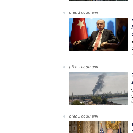
před 2 hodinami
před 2 hodinami
před 3 hodinami