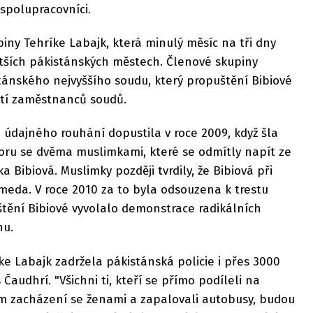
í spolupracovníci.
kupiny Tehríke Labajk, která minulý měsíc na tři dny
ětších pákistánských městech. Členové skupiny
tánského nejvyššího soudu, který propuštění Bibiové
bití zaměstnanců soudů.
e údajného rouhání dopustila v roce 2009, když šla
poru se dvěma muslimkami, které se odmítly napít ze
a Bibiová. Muslimky později tvrdily, že Bibiová při
eda. V roce 2010 za to byla odsouzena k trestu
štění Bibiové vyvolalo demonstrace radikálních
nu.
e Labajk zadržela pákistánská policie i přes 3000
 Čaudhrí. "Všichni ti, kteří se přímo podíleli na
m zacházení se ženami a zapalovali autobusy, budou