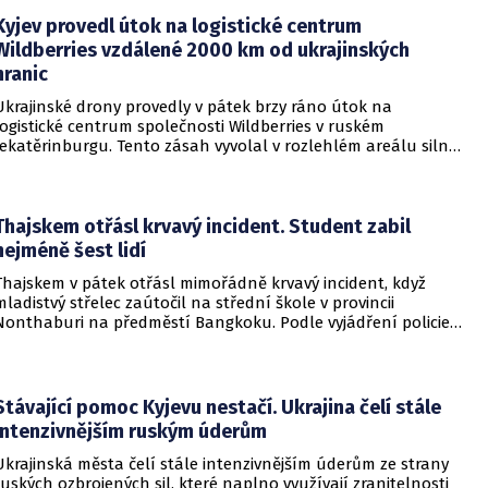
přicházejí v době, kdy Moskva čelí rostoucímu tlaku kvůli
Kyjev provedl útok na logistické centrum
situaci na ukrajinské frontě. Masivní škody, které ukrajinské
Wildberries vzdálené 2000 km od ukrajinských
drony způsobují ruskému zázemí, totiž Kreml zahnaly do
hranic
kouta.
Ukrajinské drony provedly v pátek brzy ráno útok na
logistické centrum společnosti Wildberries v ruském
Jekatěrinburgu. Tento zásah vyvolal v rozlehlém areálu silný
požár a potvrdil rostoucí dosah ukrajinských bezpilotních
systémů hluboko v ruském vnitrozemí. Společnost posléze
potvrdila, že zasažené zařízení spravuje společný podnik
RWB, který řídí veškeré logistické operace.
Thajskem otřásl krvavý incident. Student zabil
nejméně šest lidí
Thajskem v pátek otřásl mimořádně krvavý incident, když
mladistvý střelec zaútočil na střední škole v provincii
Nonthaburi na předměstí Bangkoku. Podle vyjádření policie
začalo násilné řádění poté, co podezřelý čtrnáctiletý chlapec
údajně usmrtil své prarodiče v jejich domě a následně zamířil
do vzdělávací instituce.
Stávající pomoc Kyjevu nestačí. Ukrajina čelí stále
intenzivnějším ruským úderům
Ukrajinská města čelí stále intenzivnějším úderům ze strany
ruských ozbrojených sil, které naplno využívají zranitelnosti