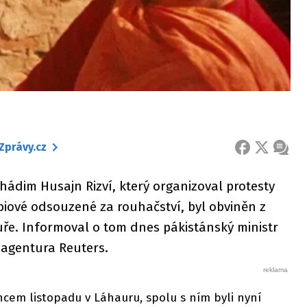
Zprávy.cz
FACEBOOK
X
ZPRÁ
ádim Husajn Rizví, který organizoval protesty
ibiové odsouzené za rouhačství, byl obviněn z
ře. Informoval o tom dnes pákistánský ministr
 agentura Reuters.
oncem listopadu v Láhauru, spolu s ním byli nyní