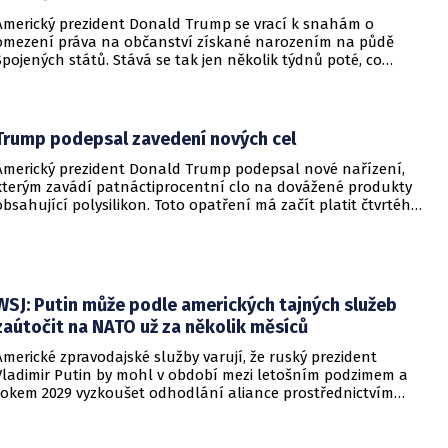
Americký prezident Donald Trump se vrací k snahám o
omezení práva na občanství získané narozením na půdě
Spojených států. Stává se tak jen několik týdnů poté, co
Nejvyšší soud Spojených států odmítl jeho předchozí plošší
pokus o zrušení této dlouholeté praxe.
Trump podepsal zavedení nových cel
Americký prezident Donald Trump podepsal nové nařízení,
kterým zavádí patnáctiprocentní clo na dovážené produkty
obsahující polysilikon. Toto opatření má začít platit čtvrtého
prosince a jeho hlavním úkolem je podpořit domácí
dodavatelské řetězce v oblasti mikročipů i solárních panelů.
WSJ: Putin může podle amerických tajných služeb
zaútočit na NATO už za několik měsíců
Americké zpravodajské služby varují, že ruský prezident
Vladimir Putin by mohl v období mezi letošním podzimem a
rokem 2029 vyzkoušet odhodlání aliance prostřednictvím
omezeného útoku. Cílem takových kroků by nebylo zabrání
území, ale snaha otestovat, zda členské státy dodrží své
závazky o kolektivní obraně. Tyto znepokojivé scénáře