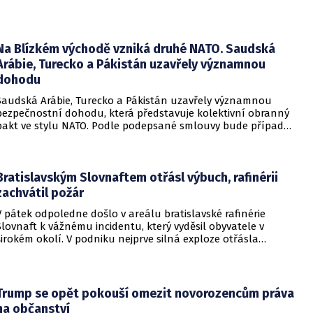
Russian odhalila, že od roku 2024 bylo identifikováno k
zabavení nebo již přímo zkonfiskováno přes 34 tisíc domů a
bytů.
Na Blízkém východě vzniká druhé NATO. Saudská
Arábie, Turecko a Pákistán uzavřely významnou
dohodu
Saudská Arábie, Turecko a Pákistán uzavřely významnou
bezpečnostní dohodu, která představuje kolektivní obranný
pakt ve stylu NATO. Podle podepsané smlouvy bude případný
útok na některou z těchto tří zemí považován za útok na
všechny členy aliance, což má posílit odstrašující sílu v
regionu.
Bratislavským Slovnaftem otřásl výbuch, rafinérii
zachvátil požár
V pátek odpoledne došlo v areálu bratislavské rafinérie
Slovnaft k vážnému incidentu, který vyděsil obyvatele v
širokém okolí. V podniku nejprve silná exploze otřásla
budovami a následně vypukl rozsáhlý požár.
Trump se opět pokouší omezit novorozencům práva
na občanství