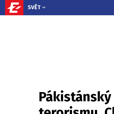
SVĚT
Pákistánský 
terorismu. C