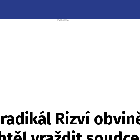
radikál Rizví obvin
htěl vraždit soudce,