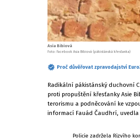
Asia Bibiová
Foto: Facebook Asia Bibiová (pákistánská křesťanka)
Proč důvěřovat zpravodajství Euro
Radikální pákistánský duchovní Ch
proti propuštění křesťanky Asie B
terorismu a podněcování ke vzpou
informací Fauád Čaudhrí, uvedla
Policie zadržela Rizvího k