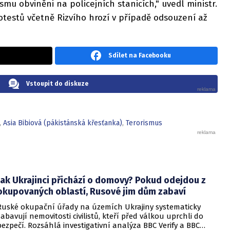
mu obviněni na policejních stanicích," uvedl ministr.
testů včetně Rizvího hrozí v případě odsouzení až
Sdílet na Facebooku
Vstoupit do diskuze
,
Asia Bibiová (pákistánská křesťanka)
,
Terorismus
Jak Ukrajinci přichází o domovy? Pokud odejdou z
okupovaných oblastí, Rusové jim dům zabaví
Ruské okupační úřady na územích Ukrajiny systematicky
zabavují nemovitosti civilistů, kteří před válkou uprchli do
bezpečí. Rozsáhlá investigativní analýza BBC Verify a BBC