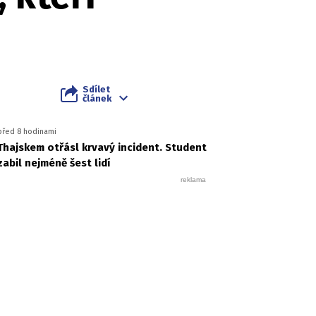
Sdílet
článek
před 8 hodinami
Thajskem otřásl krvavý incident. Student
zabil nejméně šest lidí