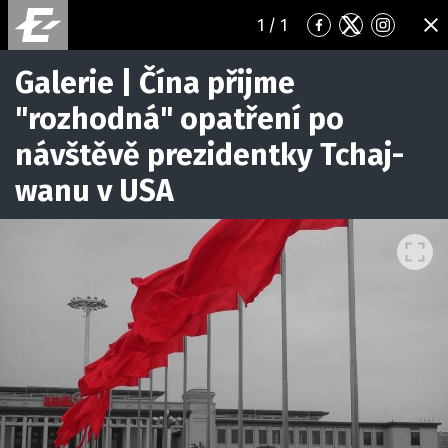
1
/ 1
Přejít
Přejít
Přejít
ZA
na
na
na
Facebook
Twitter
Instagr
Galerie | Čína přijme
"rozhodná" opatření po
návštěvě prezidentky Tchaj-
wanu v USA