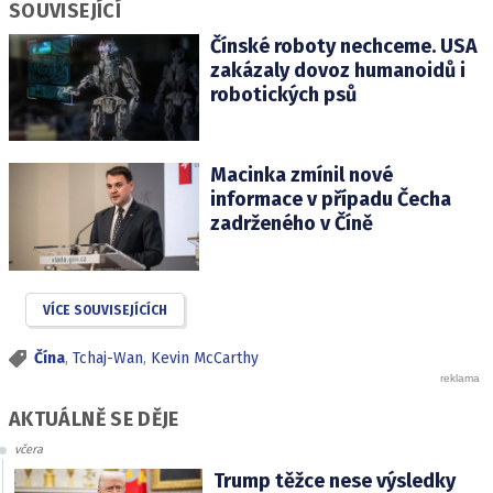
SOUVISEJÍCÍ
Čínské roboty nechceme. USA
zakázaly dovoz humanoidů i
robotických psů
Macinka zmínil nové
informace v případu Čecha
zadrženého v Číně
VÍCE SOUVISEJÍCÍCH
Čína
,
Tchaj-Wan
,
Kevin McCarthy
AKTUÁLNĚ SE DĚJE
včera
Trump těžce nese výsledky