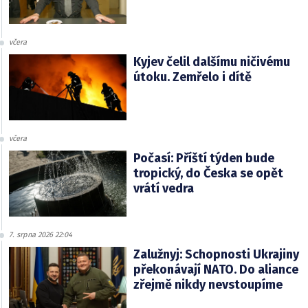
včera
Kyjev čelil dalšímu ničivému
útoku. Zemřelo i dítě
včera
Počasí: Příští týden bude
tropický, do Česka se opět
vrátí vedra
7. srpna 2026 22:04
Zalužnyj: Schopnosti Ukrajiny
překonávají NATO. Do aliance
zřejmě nikdy nevstoupíme