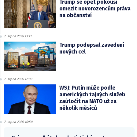
Trump se opět pokouší
omezit novorozencům práva
na občanství
7. srpna 2026 13:11
Trump podepsal zavedení
nových cel
7. srpna 2026 12:00
WSJ: Putin může podle
amerických tajných služeb
zaútočit na NATO už za
několik měsíců
7. srpna 2026 10:50