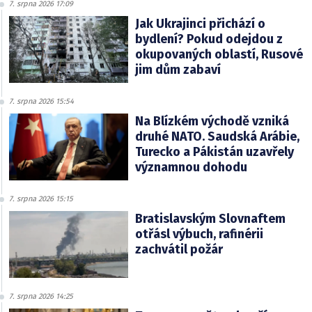
7. srpna 2026 17:09
Jak Ukrajinci přichází o
bydlení? Pokud odejdou z
okupovaných oblastí, Rusové
jim dům zabaví
7. srpna 2026 15:54
Na Blízkém východě vzniká
druhé NATO. Saudská Arábie,
Turecko a Pákistán uzavřely
významnou dohodu
7. srpna 2026 15:15
Bratislavským Slovnaftem
otřásl výbuch, rafinérii
zachvátil požár
7. srpna 2026 14:25