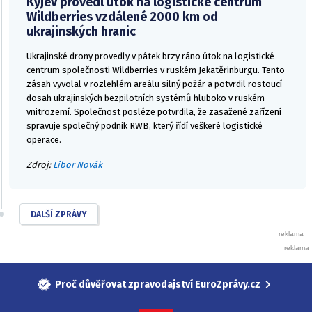
Kyjev provedl útok na logistické centrum
Wildberries vzdálené 2000 km od
ukrajinských hranic
Ukrajinské drony provedly v pátek brzy ráno útok na logistické
centrum společnosti Wildberries v ruském Jekatěrinburgu. Tento
zásah vyvolal v rozlehlém areálu silný požár a potvrdil rostoucí
dosah ukrajinských bezpilotních systémů hluboko v ruském
vnitrozemí. Společnost posléze potvrdila, že zasažené zařízení
spravuje společný podnik RWB, který řídí veškeré logistické
operace.
Zdroj:
Libor Novák
DALŠÍ ZPRÁVY
Proč důvěřovat zpravodajství EuroZprávy.cz