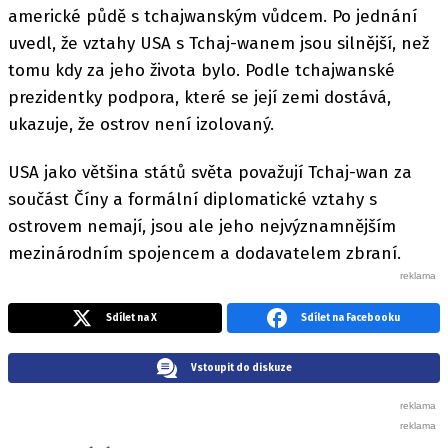
americké půdě s tchajwanským vůdcem. Po jednání
uvedl, že vztahy USA s Tchaj-wanem jsou silnější, než
tomu kdy za jeho života bylo. Podle tchajwanské
prezidentky podpora, které se její zemi dostává,
ukazuje, že ostrov není izolovaný.
USA jako většina států světa považují Tchaj-wan za
součást Číny a formální diplomatické vztahy s
ostrovem nemají, jsou ale jeho nejvýznamnějším
mezinárodním spojencem a dodavatelem zbraní.
Sdílet na X
Sdílet na Facebooku
Vstoupit do diskuze