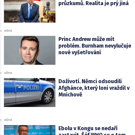
průzkumů. Realita je prý jiná
včera
Princ Andrew může mít
problém. Burnham nevylučuje
nové vyšetřování
včera
Doživotí. Němci odsoudili
Afghánce, který loni vraždil v
Mnichově
včera
Ebolu v Kongu se nedaří
zastavit. Šéf WHO se o tom