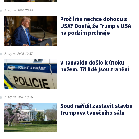
7. srpna 2026 20:55
Proč Írán nechce dohodu s
USA? Doufá, že Trump v USA
na podzim prohraje
7. srpna 2026 19:37
V Tanvaldu došlo k útoku
nožem. Tři lidé jsou zranění
7. srpna 2026 18:26
Soud nařídil zastavit stavbu
Trumpova tanečního sálu