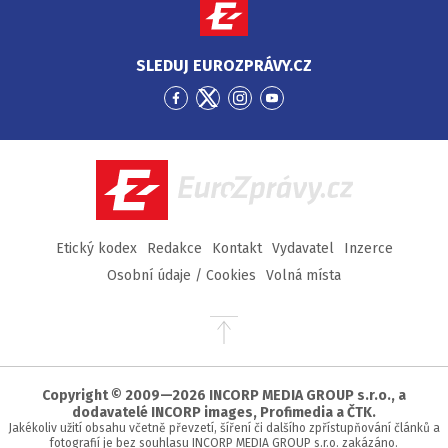
SLEDUJ EUROZPRÁVY.CZ
Přejít
Přejít
Přejít
Přejít
na
na
na
na
Facebook
Twitter
Instagram
YouTube
EuroZprávy.cz
Etický kodex
Redakce
Kontakt
Vydavatel
Inzerce
Osobní údaje / Cookies
Volná místa
Přejít
na
začátek
stránky
Copyright © 2009—2026 INCORP MEDIA GROUP s.r.o., a
dodavatelé INCORP images, Profimedia a ČTK.
Jakékoliv užití obsahu včetně převzetí, šíření či dalšího zpřístupňování článků a
fotografií je bez souhlasu INCORP MEDIA GROUP s.r.o. zakázáno.