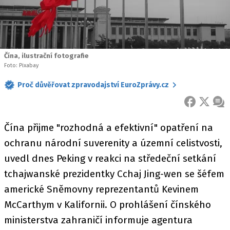
Čína, ilustrační fotografie
Foto: Pixabay
Proč důvěřovat zpravodajství EuroZprávy.cz
FACEBOOK
X
ZPR
Čína přijme "rozhodná a efektivní" opatření na
ochranu národní suverenity a územní celistvosti,
uvedl dnes Peking v reakci na středeční setkání
tchajwanské prezidentky Cchaj Jing-wen se šéfem
americké Sněmovny reprezentantů Kevinem
McCarthym v Kalifornii. O prohlášení čínského
ministerstva zahraničí informuje agentura