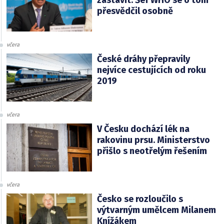
přesvědčil osobně
včera
České dráhy přepravily
nejvíce cestujících od roku
2019
včera
V Česku dochází lék na
rakovinu prsu. Ministerstvo
přišlo s neotřelým řešením
včera
Česko se rozloučilo s
výtvarným umělcem Milanem
Knížákem