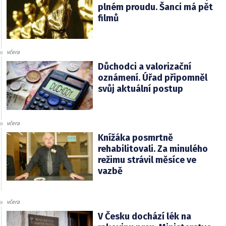
plném proudu. Šanci má pět
filmů
včera
Důchodci a valorizační
oznámení. Úřad připomněl
svůj aktuální postup
včera
Knížáka posmrtně
rehabilitovali. Za minulého
režimu strávil měsíce ve
vazbě
včera
V Česku dochází lék na