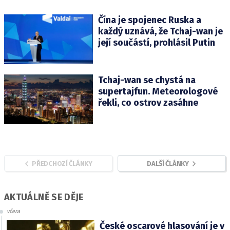
Čína je spojenec Ruska a
každý uznává, že Tchaj-wan je
její součástí, prohlásil Putin
Tchaj-wan se chystá na
supertajfun. Meteorologové
řekli, co ostrov zasáhne
PŘEDCHOZÍ ČLÁNKY
DALŠÍ ČLÁNKY
AKTUÁLNĚ SE DĚJE
včera
České oscarové hlasování je v