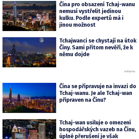
Čína pro obsazení Tchaj-wanu
nemusí vystřelit jedinou
kulku. Podle expertů má i
jinou možnost
Tchajwanci se chystají na útok
Číny. Sami přitom nevěří, že k
němu dojde
Čína se připravuje na invazi do
Tchaj-wanu. Je ale Tchaj-wan
připraven na Čínu?
Tchaj-wan usiluje o omezení
hospodářských vazeb na Čínu,
úplné přerušení je však