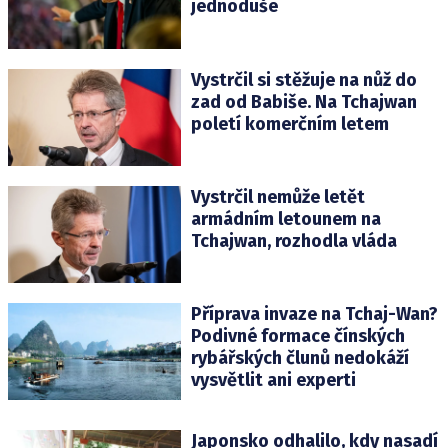
jednoduše
Vystrčil si stěžuje na nůž do
zad od Babiše. Na Tchajwan
poletí komerčním letem
Vystrčil nemůže letět
armádním letounem na
Tchajwan, rozhodla vláda
Příprava invaze na Tchaj-Wan?
Podivné formace čínských
rybářských člunů nedokáží
vysvětlit ani experti
Japonsko odhalilo, kdy nasadí