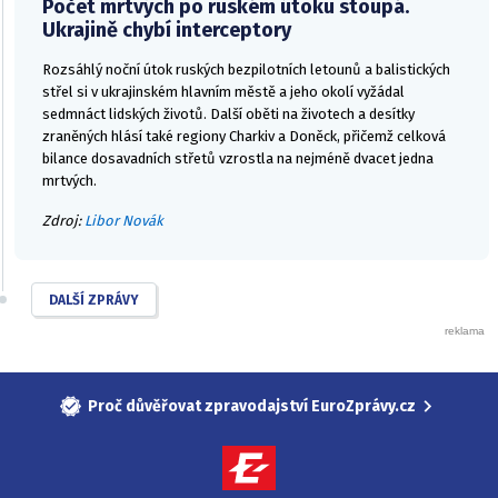
Počet mrtvých po ruském útoku stoupá.
Ukrajině chybí interceptory
Rozsáhlý noční útok ruských bezpilotních letounů a balistických
střel si v ukrajinském hlavním městě a jeho okolí vyžádal
sedmnáct lidských životů. Další oběti na životech a desítky
zraněných hlásí také regiony Charkiv a Doněck, přičemž celková
bilance dosavadních střetů vzrostla na nejméně dvacet jedna
mrtvých.
Zdroj:
Libor Novák
DALŠÍ ZPRÁVY
Proč důvěřovat zpravodajství EuroZprávy.cz