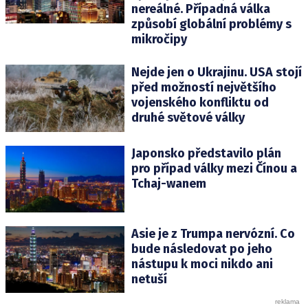
nereálné. Případná válka
způsobí globální problémy s
mikročipy
Nejde jen o Ukrajinu. USA stojí
před možností největšího
vojenského konfliktu od
druhé světové války
Japonsko představilo plán
pro případ války mezi Čínou a
Tchaj-wanem
Asie je z Trumpa nervózní. Co
bude následovat po jeho
nástupu k moci nikdo ani
netuší