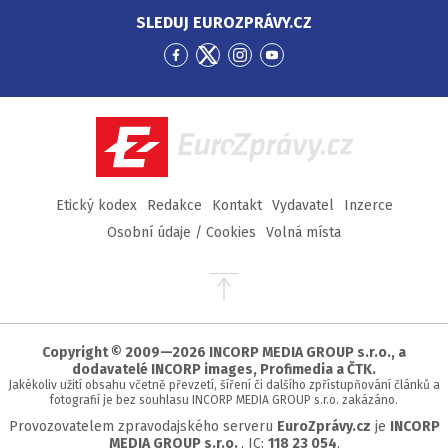
SLEDUJ EUROZPRÁVY.CZ
Přejít
Přejít
Přejít
Přejít
na
na
na
na
Facebook
Twitter
Instagram
YouTube
EuroZprávy.cz
Etický kodex
Redakce
Kontakt
Vydavatel
Inzerce
Osobní údaje / Cookies
Volná místa
Přejít
na
začátek
stránky
Copyright © 2009—2026 INCORP MEDIA GROUP s.r.o., a
dodavatelé INCORP images, Profimedia a ČTK.
Jakékoliv užití obsahu včetně převzetí, šíření či dalšího zpřístupňování článků a
fotografií je bez souhlasu INCORP MEDIA GROUP s.r.o. zakázáno.
Provozovatelem zpravodajského serveru
EuroZprávy.cz
je
INCORP
MEDIA GROUP s.r.o.
, IC:
118 23 054
.