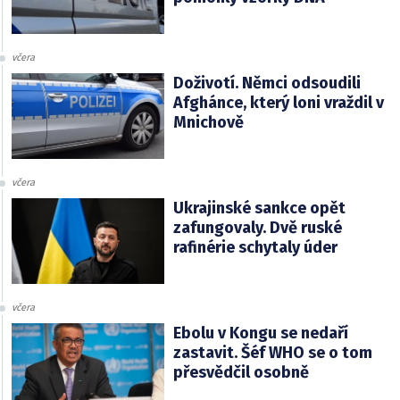
včera
Doživotí. Němci odsoudili
Afghánce, který loni vraždil v
Mnichově
včera
Ukrajinské sankce opět
zafungovaly. Dvě ruské
rafinérie schytaly úder
včera
Ebolu v Kongu se nedaří
zastavit. Šéf WHO se o tom
přesvědčil osobně