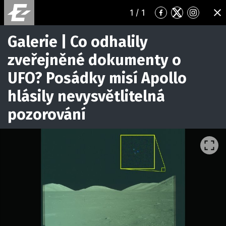
1
/ 1
Přejít
Přejít
Přejít
ZA
na
na
na
Facebook
Twitter
Instagr
Galerie | Co odhalily
zveřejněné dokumenty o
UFO? Posádky misí Apollo
hlásily nevysvětlitelná
pozorování