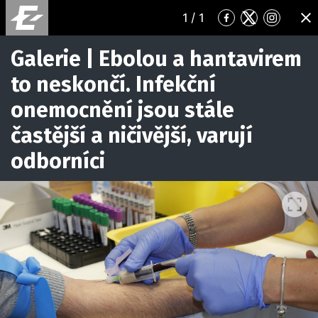
1
/ 1
Přejít
Přejít
Přejít
ZA
na
na
na
Facebook
Twitter
Instagr
Galerie | Ebolou a hantavirem
to neskončí. Infekční
onemocnění jsou stále
častější a ničivější, varují
odborníci