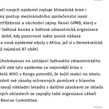
 nových epidemií zvyšuje klimatická krize i
ečný postup mezinárodního společenství navíc
tříštěnost a obchodní zájmy. Panel GPMB, který v
y Světová banka a Světová zdravotnická organizace
v době, kdy pozornost světa poutá nákaza
a nová epidemie eboly v Africe, jež si v Demokratické
iž nejméně 87 obětí.
hebreyesus na zahájení Světového zdravotnického
il obě tyto epidemie za nejnovější krize v
telé WHO v Kongu potvrdili, že kvůli reakci na ebolu
ázdnit své zásoby ochranných pomůcek v hlavním
ravují nákladní letadlo s dalšími zásobami ze skladu
ných oblastech se zapojily také organizace Lékaři
l Rescue Committee.