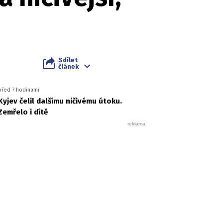
Sdílet
článek
před 7 hodinami
Kyjev čelil dalšímu ničivému útoku.
Zemřelo i dítě