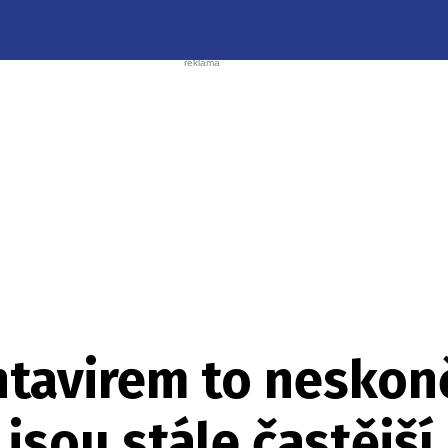
tavirem to neskonč
sou stále častější a