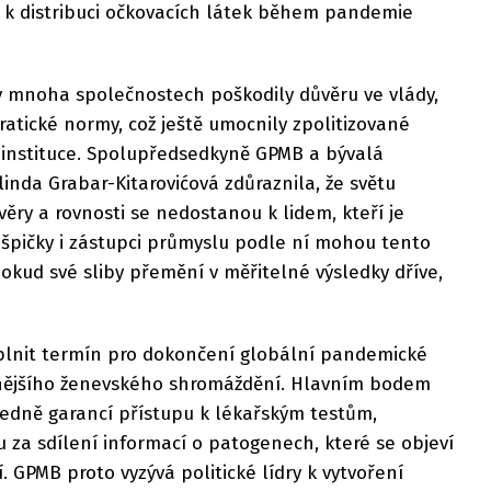
a k distribuci očkovacích látek během pandemie
v mnoha společnostech poškodily důvěru ve vlády,
atické normy, což ještě umocnily zpolitizované
 instituce. Spolupředsedkyně GPMB a bývalá
inda Grabar-Kitarovićová zdůraznila, že světu
věry a rovnosti se nedostanou k lidem, kteří je
ké špičky i zástupci průmyslu podle ní mohou tento
pokud své sliby přemění v měřitelné výsledky dříve,
plnit termín pro dokončení globální pandemické
ějšího ženevského shromáždění. Hlavním bodem
ledně garancí přístupu k lékařským testům,
za sdílení informací o patogenech, které se objeví
 GPMB proto vyzývá politické lídry k vytvoření