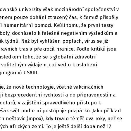
ownské univerzity však mezinárodní společenství v
nem pouze dohání ztracený čas, k čemuž přispěly
ní humanitární pomoci. Kvůli tomu, že první testy
oly, docházelo k falešně negativním výsledkům a
k týdnů. Než byl vyhlášen poplach, virus se již
ravních tras a překročil hranice. Podle kritiků jsou
sledkem toho, že se s globální zdravotní
 volitelným výdajem, což vedlo k oslabení
 programů USAID.
e, že nové technologie, včetně vakcinačních
jí bezprecedentní rychlostí a do připravenosti na
olarů, v zajištění spravedlivého přístupu k
šak svět podle ní postupuje pozpátku. Jako příklad
ch neštovic (mpox), kdy trvalo téměř dva roky, než se
ch afrických zemí. To je ještě delší doba než 17