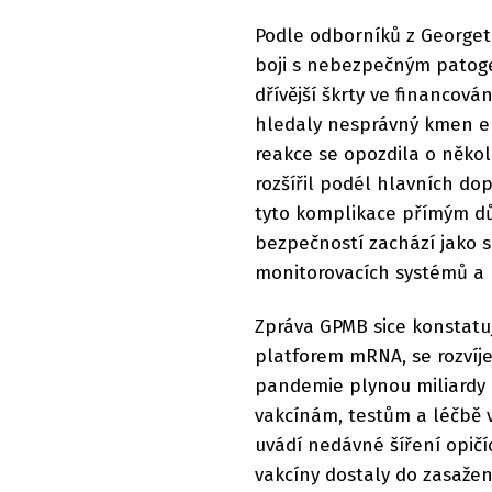
Podle odborníků z Georget
boji s nebezpečným patoge
dřívější škrty ve financová
hledaly nesprávný kmen eb
reakce se opozdila o několi
rozšířil podél hlavních dop
tyto komplikace přímým dů
bezpečností zachází jako s
monitorovacích systémů a
Zpráva GPMB sice konstatuj
platforem mRNA, se rozvíje
pandemie plynou miliardy d
vakcínám, testům a léčbě v
uvádí nedávné šíření opičí
vakcíny dostaly do zasažený