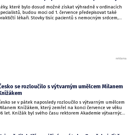
Léky, které bylo dosud možné získat výhradně v ordinacích
specialistů, budou moci od 1. července předepisovat také
praktičtí lékaři. Stovky tisíc pacientů s nemocným srdcem,
ledvinami, cukrovkou či dalšími chronickými chorobami tak
ušetří čas strávený objížděním odborných ambulancí. Nová
vyhláška Ministerstva zdravotnictví, která tuto úpravu
navrhuje, se v současné době nachází ve fázi
připomínkového řízení se zkrácenou sedmidenní lhůtou.
Česko se rozloučilo s výtvarným umělcem Milanem
Knížákem
Česko se v pátek naposledy rozloučilo s výtvarným umělcem
Milanem Knížákem, který zemřel na konci července ve věku
86 let. Knížák byl svého času rektorem Akademie výtvarných
umění a ředitelem Národní galerie.