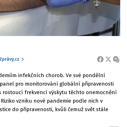
Zprávy.cz
FACEBOOK
X
ZPRÁ
idemiím infekčních chorob. Ve své pondělní
 panel pro monitorování globální připravenosti
s rostoucí frekvencí výskytu těchto onemocnění
í. Riziko vzniku nové pandemie podle nich v
stice do připravenosti, kvůli čemuž svět stále