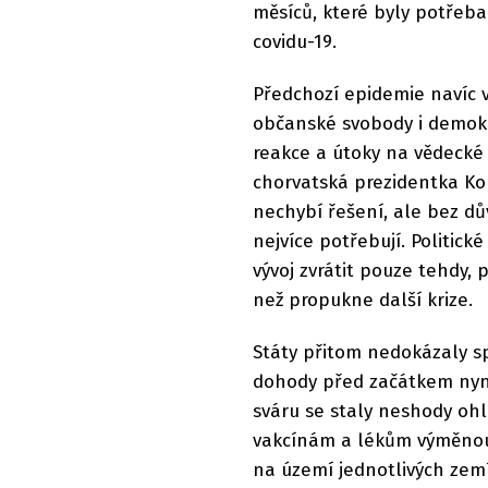
měsíců, které byly potřeb
covidu-19.
Předchozí epidemie navíc 
občanské svobody i demokr
reakce a útoky na vědecké
chorvatská prezidentka Kol
nechybí řešení, ale bez dů
nejvíce potřebují. Politic
vývoj zvrátit pouze tehdy, 
než propukne další krize.
Státy přitom nedokázaly s
dohody před začátkem nyn
sváru se staly neshody oh
vakcínám a lékům výměnou 
na území jednotlivých zemí.