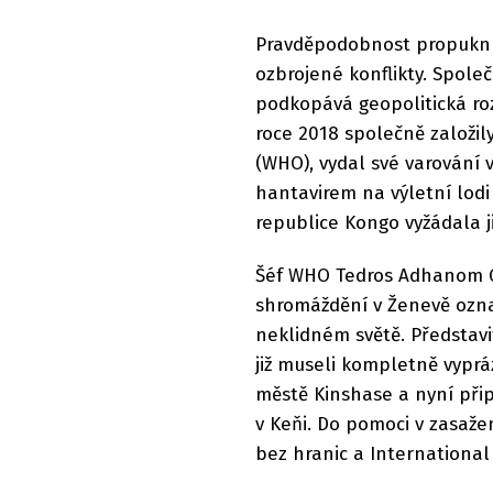
Pravděpodobnost propuknutí
ozbrojené konflikty. Spol
podkopává geopolitická roz
roce 2018 společně založil
(WHO), vydal své varování 
hantavirem na výletní lodi 
republice Kongo vyžádala j
Šéf WHO Tedros Adhanom G
shromáždění v Ženevě označ
neklidném světě. Představi
již museli kompletně vypr
městě Kinshase a nyní přip
v Keňi. Do pomoci v zasaže
bez hranic a Internationa