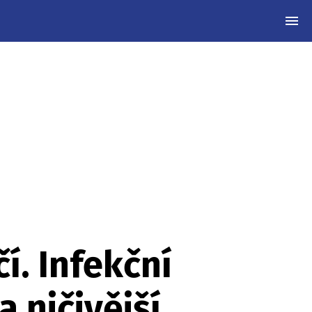
MEN
í. Infekční
 ničivější,