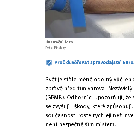
Ilustrační foto
Foto: Pixabay
Proč důvěřovat zpravodajství Euro
Svět je stále méně odolný vůči ep
zprávě před tím varoval Nezávislý
(GPMB). Odborníci upozorňují, že 
se zvyšují i škody, které způsobuj
současnosti roste rychleji než inve
není bezpečnějším místem.