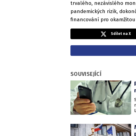
trvalého, nezávislého mon
pandemických rizik, dokon
financování pro okamžitou
Sdílet na X
SOUVISEJÍCÍ