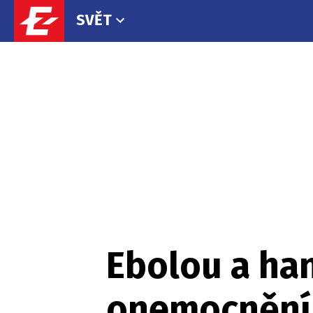
SVĚT
Ebolou a han
onemocnění j