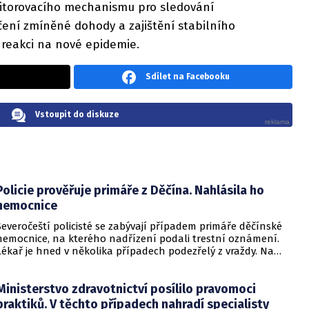
itorovacího mechanismu pro sledování
čení zmíněné dohody a zajištění stabilního
 reakci na nové epidemie.
Sdílet na Facebooku
Vstoupit do diskuze
Policie prověřuje primáře z Děčína. Nahlásila ho
nemocnice
Severočeští policisté se zabývají případem primáře děčínské
nemocnice, na kterého nadřízení podali trestní oznámení.
Lékař je hned v několika případech podezřelý z vraždy. Na
případ upozornila televizní stanice CNN Prima News.
Ministerstvo zdravotnictví posílilo pravomoci
praktiků. V těchto případech nahradí specialisty