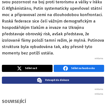
svou pozornost na boj proti terorismu a války v Iráku
či Afghánistánu, Putin systematicky upevňoval státní
moc a připravoval zemi na dlouhodobou konfrontaci.
Ruská federace sice čelí vážným demografickým a
hospodářským tlakům a invaze na Ukrajinu
představuje obrovský risk, avšak představa, že
izolované fámy položí tamní režim, je mylná. Putinova
struktura byla vybudována tak, aby přesně tyto
momenty bez potíží ustála.
Sdílet na X
Sdílet na Facebooku
Vstoupit do diskuze
SOUVISEJÍCÍ