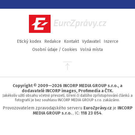
na
na
na
na
Facebook
Twitter
Instagram
YouTube
EuroZprávy.cz
Etický kodex
Redakce
Kontakt
Vydavatel
Inzerce
Osobní údaje / Cookies
Volná místa
Přejít
na
začátek
stránky
Copyright © 2009—2026 INCORP MEDIA GROUP s.r.o., a
dodavatelé INCORP images, Profimedia a ČTK.
Jakékoliv užití obsahu včetně převzetí, šíření či dalšího zpřístupňování článků a
fotografií je bez souhlasu INCORP MEDIA GROUP s.r.o. zakázáno.
Provozovatelem zpravodajského serveru
EuroZprávy.cz
je
INCORP
MEDIA GROUP s.r.o.
, IC:
118 23 054
.