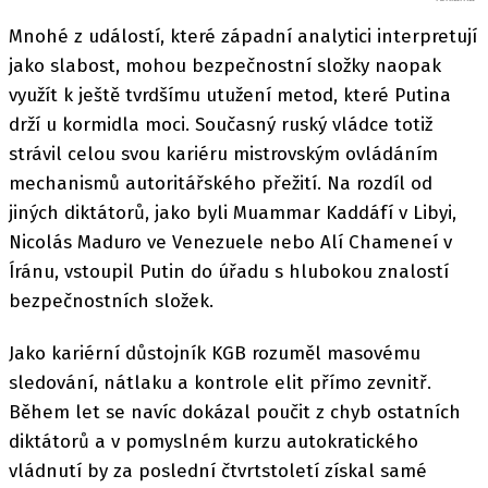
Mnohé z událostí, které západní analytici interpretují
jako slabost, mohou bezpečnostní složky naopak
využít k ještě tvrdšímu utužení metod, které Putina
drží u kormidla moci. Současný ruský vládce totiž
strávil celou svou kariéru mistrovským ovládáním
mechanismů autoritářského přežití. Na rozdíl od
jiných diktátorů, jako byli Muammar Kaddáfí v Libyi,
Nicolás Maduro ve Venezuele nebo Alí Chameneí v
Íránu, vstoupil Putin do úřadu s hlubokou znalostí
bezpečnostních složek.
Jako kariérní důstojník KGB rozuměl masovému
sledování, nátlaku a kontrole elit přímo zevnitř.
Během let se navíc dokázal poučit z chyb ostatních
diktátorů a v pomyslném kurzu autokratického
vládnutí by za poslední čtvrtstoletí získal samé