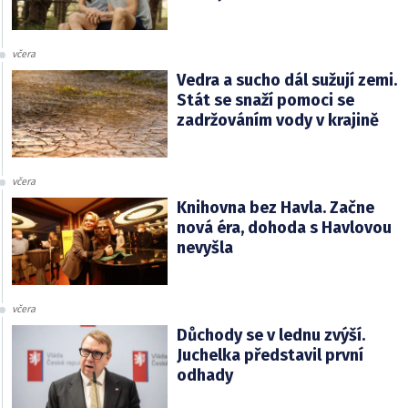
včera
Vedra a sucho dál sužují zemi.
Stát se snaží pomoci se
zadržováním vody v krajině
včera
Knihovna bez Havla. Začne
nová éra, dohoda s Havlovou
nevyšla
včera
Důchody se v lednu zvýší.
Juchelka představil první
odhady