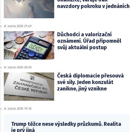
navzdory pokroku v jednáních
8. srpna 2026 21:49
Důchodci a valorizační
oznámení. Úřad připomněl
svůj aktuální postup
8. srpna 2026 20:05
Česká diplomacie přesouvá
své síly. Jeden konzulát
zanikne, jiný vznikne
8. srpna 2026 19:16
Trump těžce nese výsledky průzkumů. Realita
je prý jiná