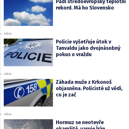
Padl středoevropský teplotní
rekord. Má ho Slovensko
včera
Policie vyšetřuje útok v
Tanvaldu jako dvojnásobný
pokus o vraždu
včera
Záhada muže z Krkonoš
objasněna. Policisté už vědí,
co je zač
včera
Hormuz se neotevře
okamžitě, varuje Írán