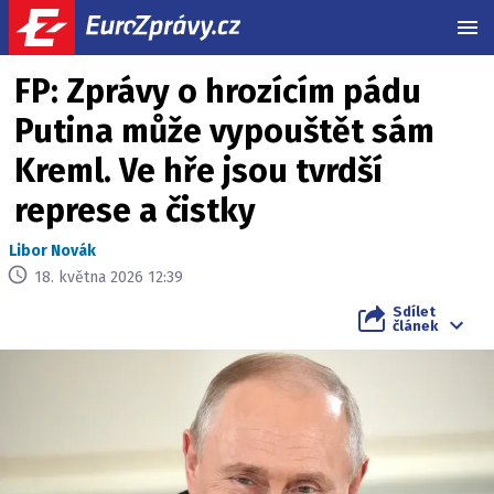
MEN
FP: Zprávy o hrozícím pádu
Putina může vypouštět sám
Kreml. Ve hře jsou tvrdší
represe a čistky
Libor Novák
18. května 2026 12:39
Sdílet
článek