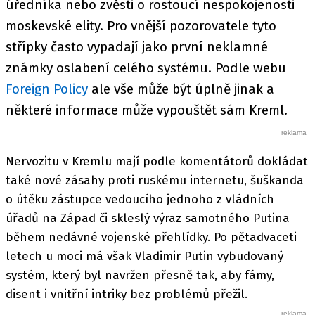
úředníka nebo zvěsti o rostoucí nespokojenosti
moskevské elity. Pro vnější pozorovatele tyto
střípky často vypadají jako první neklamné
známky oslabení celého systému. Podle webu
Foreign Policy
ale vše může být úplně jinak a
některé informace může vypouštět sám Kreml.
Nervozitu v Kremlu mají podle komentátorů dokládat
také nové zásahy proti ruskému internetu, šuškanda
o útěku zástupce vedoucího jednoho z vládních
úřadů na Západ či skleslý výraz samotného Putina
během nedávné vojenské přehlídky. Po pětadvaceti
letech u moci má však Vladimir Putin vybudovaný
systém, který byl navržen přesně tak, aby fámy,
disent i vnitřní intriky bez problémů přežil.