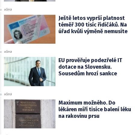
včera
Ještě letos vyprší platnost
téměř 300 tisíc řidičáků. Na
úřad kvůli výměně nemusíte
včera
EU prověřuje podezřelé IT
dotace na Slovensku.
Sousedům hrozí sankce
včera
Maximum možného. Do
lékáren míří tisíce balení léku
na rakovinu prsu