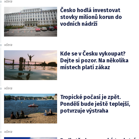
včera
Česko hodlá investovat
stovky milionů korun do
vodních nádrží
včera
Kde se v Česku vykoupat?
Dejte si pozor. Na několika
místech platí zákaz
včera
Tropické počasí je zpět.
Pondělí bude ještě teplejší,
potvrzuje výstraha
včera