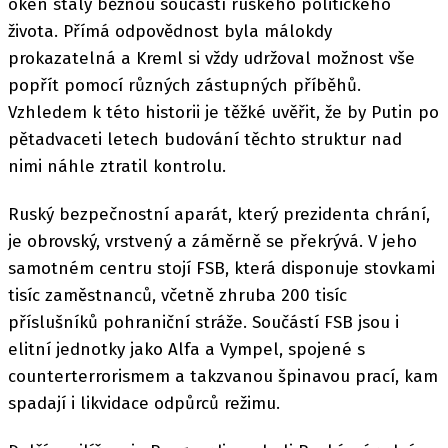
oken staly běžnou součástí ruského politického
života. Přímá odpovědnost byla málokdy
prokazatelná a Kreml si vždy udržoval možnost vše
popřít pomocí různých zástupných příběhů.
Vzhledem k této historii je těžké uvěřit, že by Putin po
pětadvaceti letech budování těchto struktur nad
nimi náhle ztratil kontrolu.
Ruský bezpečnostní aparát, který prezidenta chrání,
je obrovský, vrstvený a záměrně se překrývá. V jeho
samotném centru stojí FSB, která disponuje stovkami
tisíc zaměstnanců, včetně zhruba 200 tisíc
příslušníků pohraniční stráže. Součástí FSB jsou i
elitní jednotky jako Alfa a Vympel, spojené s
counterterrorismem a takzvanou špinavou prací, kam
spadají i likvidace odpůrců režimu.