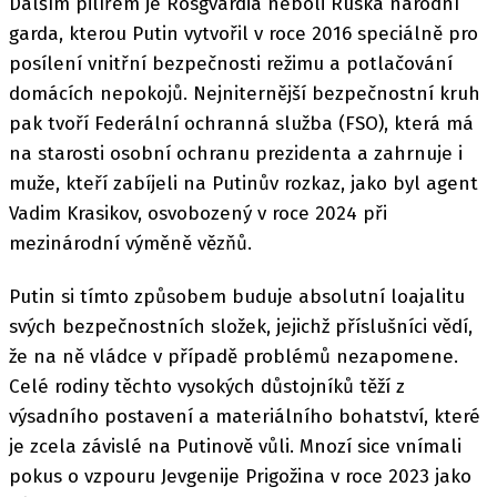
Dalším pilířem je Rosgvardia neboli Ruská národní
garda, kterou Putin vytvořil v roce 2016 speciálně pro
posílení vnitřní bezpečnosti režimu a potlačování
domácích nepokojů. Nejniternější bezpečnostní kruh
pak tvoří Federální ochranná služba (FSO), která má
na starosti osobní ochranu prezidenta a zahrnuje i
muže, kteří zabíjeli na Putinův rozkaz, jako byl agent
Vadim Krasikov, osvobozený v roce 2024 při
mezinárodní výměně vězňů.
Putin si tímto způsobem buduje absolutní loajalitu
svých bezpečnostních složek, jejichž příslušníci vědí,
že na ně vládce v případě problémů nezapomene.
Celé rodiny těchto vysokých důstojníků těží z
výsadního postavení a materiálního bohatství, které
je zcela závislé na Putinově vůli. Mnozí sice vnímali
pokus o vzpouru Jevgenije Prigožina v roce 2023 jako