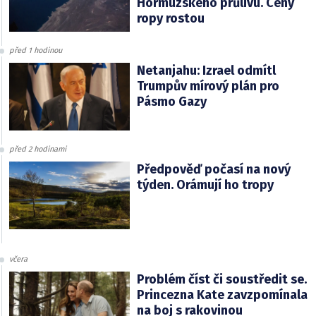
Hormuzského průlivu. Ceny
ropy rostou
před 1 hodinou
Netanjahu: Izrael odmítl
Trumpův mírový plán pro
Pásmo Gazy
před 2 hodinami
Předpověď počasí na nový
týden. Orámují ho tropy
včera
Problém číst či soustředit se.
Princezna Kate zavzpomínala
na boj s rakovinou