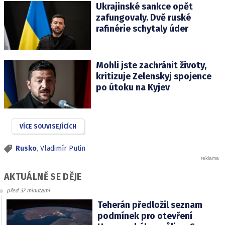
Ukrajinské sankce opět
zafungovaly. Dvě ruské
rafinérie schytaly úder
Mohli jste zachránit životy,
kritizuje Zelenskyj spojence
po útoku na Kyjev
VÍCE SOUVISEJÍCÍCH
Rusko
,
Vladimír Putin
AKTUÁLNĚ SE DĚJE
před 37 minutami
Teherán předložil seznam
podmínek pro otevření