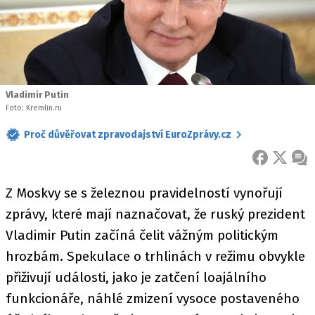
Vladimir Putin
Foto: Kremlin.ru
Proč důvěřovat zpravodajství EuroZprávy.cz
FACEBOOK
X
ZPR
Z Moskvy se s železnou pravidelností vynořují
zprávy, které mají naznačovat, že ruský prezident
Vladimir Putin začíná čelit vážným politickým
hrozbám. Spekulace o trhlinách v režimu obvykle
přiživují události, jako je zatčení loajálního
funkcionáře, náhlé zmizení vysoce postaveného