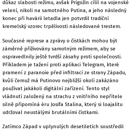
důkaz slabosti režimu, avšak Prigožin cílil na vojenské
velení, nikoli na samotného Putina, a jeho následný
konec při havárii letadla jen potvrdil tradiční
kremelský vzorec trpělivosti následované trestem.
Současné represe a zprávy o čistkách mohou být
záměrně přiživovány samotným režimem, aby se
ospravedlnily ještě tvrdší zásahy proti společnosti.
Příkladem je tažení proti aplikaci Telegram, které
pramení z paranoie před infiltrací ze strany Západu,
kvůli čemuž má Putinovo nejbližší okolí zakázáno
používat jakákoli digitální zařízení. Tento styl
vládnutí založený na strachu z vnitřního nepřítele
silně připomíná éru Josifa Stalina, který si loajalitu
udržoval neustálými brutálními čistkami.
Zatímco Západ v uplynulých desetiletích soustředil