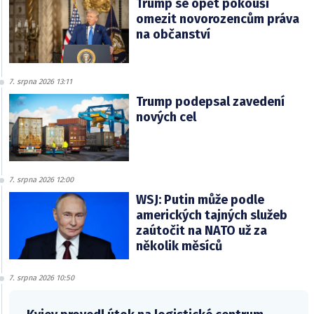
Trump se opět pokouší
omezit novorozencům práva
na občanství
7. srpna 2026 13:11
Trump podepsal zavedení
nových cel
7. srpna 2026 12:00
WSJ: Putin může podle
amerických tajných služeb
zaútočit na NATO už za
několik měsíců
7. srpna 2026 10:50