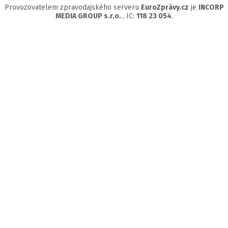
Provozovatelem zpravodajského serveru
EuroZprávy.cz
je
INCORP
MEDIA GROUP s.r.o.
, IC:
118 23 054
.