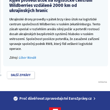
Kyjev provedl útok na logistické centrum
Wildberries vzdálené 2000 km od
ukrajinských hranic
Ukrajinské drony provedly v pátek brzy ráno útok na logistické
centrum společnosti Wildberries v ruském Jekatěrinburgu. Tento
zásah vyvolal v rozlehlém areálu silný požár a potvrdil rostoucí
dosah ukrajinských bezpilotních systémů hluboko v ruském
vnitrozemí. Společnost posléze potvrdila, že zasažené zařízení
spravuje společný podnik RWB, který řídí veškeré logistické
operace.
Zdroj:
Libor Novák
DALŠÍ ZPRÁVY
Proč důvěřovat zpravodajství EuroZprávy.cz