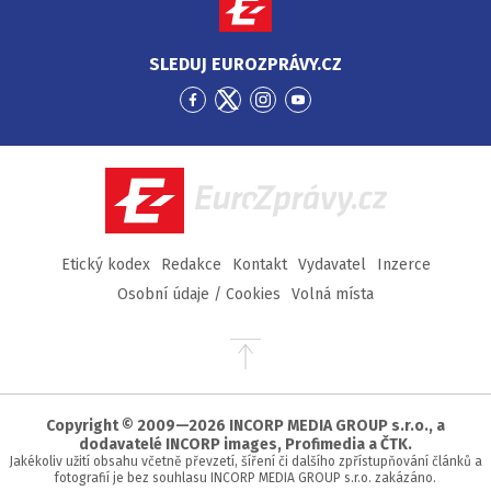
SLEDUJ EUROZPRÁVY.CZ
Přejít
Přejít
Přejít
Přejít
na
na
na
na
Facebook
Twitter
Instagram
YouTube
EuroZprávy.cz
Etický kodex
Redakce
Kontakt
Vydavatel
Inzerce
Osobní údaje / Cookies
Volná místa
Přejít
na
začátek
stránky
Copyright © 2009—2026 INCORP MEDIA GROUP s.r.o., a
dodavatelé INCORP images, Profimedia a ČTK.
Jakékoliv užití obsahu včetně převzetí, šíření či dalšího zpřístupňování článků a
fotografií je bez souhlasu INCORP MEDIA GROUP s.r.o. zakázáno.