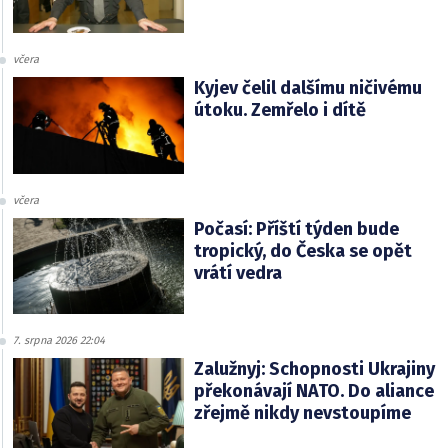
včera
Kyjev čelil dalšímu ničivému
útoku. Zemřelo i dítě
včera
Počasí: Příští týden bude
tropický, do Česka se opět
vrátí vedra
7. srpna 2026 22:04
Zalužnyj: Schopnosti Ukrajiny
překonávají NATO. Do aliance
zřejmě nikdy nevstoupíme