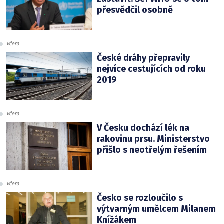
přesvědčil osobně
včera
České dráhy přepravily
nejvíce cestujících od roku
2019
včera
V Česku dochází lék na
rakovinu prsu. Ministerstvo
přišlo s neotřelým řešením
včera
Česko se rozloučilo s
výtvarným umělcem Milanem
Knížákem