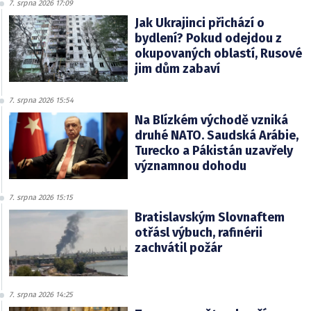
7. srpna 2026 17:09
Jak Ukrajinci přichází o
bydlení? Pokud odejdou z
okupovaných oblastí, Rusové
jim dům zabaví
7. srpna 2026 15:54
Na Blízkém východě vzniká
druhé NATO. Saudská Arábie,
Turecko a Pákistán uzavřely
významnou dohodu
7. srpna 2026 15:15
Bratislavským Slovnaftem
otřásl výbuch, rafinérii
zachvátil požár
7. srpna 2026 14:25