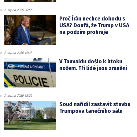
7. srpna 2026 20:55
Proč Írán nechce dohodu s
USA? Doufá, že Trump v USA
na podzim prohraje
7. srpna 2026 19:37
V Tanvaldu došlo k útoku
nožem. Tři lidé jsou zranění
7. srpna 2026 18:26
Soud nařídil zastavit stavbu
Trumpova tanečního sálu