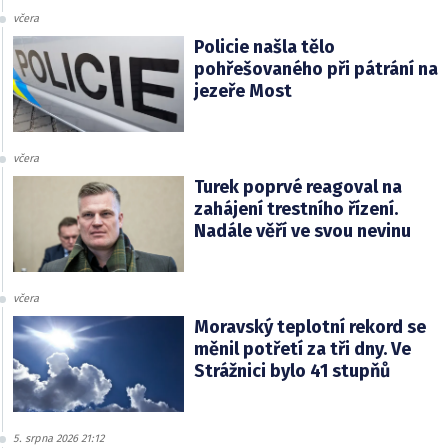
včera
Policie našla tělo
pohřešovaného při pátrání na
jezeře Most
včera
Turek poprvé reagoval na
zahájení trestního řízení.
Nadále věří ve svou nevinu
včera
Moravský teplotní rekord se
měnil potřetí za tři dny. Ve
Strážnici bylo 41 stupňů
5. srpna 2026 21:12