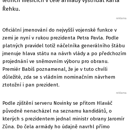
letních měsících v čele armády vystřídat Karla
Řehku.
Oficiální jmenování do nejvyšší vojenské funkce v
zemi je nyní v rukou prezidenta Petra Pavla. Podle
platných pravidel totiž náčelníka generálního štábu
jmenuje hlava státu na návrh vlády a po předchozím
projednání ve sněmovním výboru pro obranu.
Premiér Babiš poznamenal, že je v tuto chvíli
důležité, zda se s vládním nominačním návrhem
ztotožní i pan prezident.
Podle zjištění serveru Novinky se přitom Hlaváč
původně nenacházel na seznamu kandidátů, o
kterých s prezidentem jednal ministr obrany Jaromír
Zůna. Do čela armády ho údajně navrhl přímo